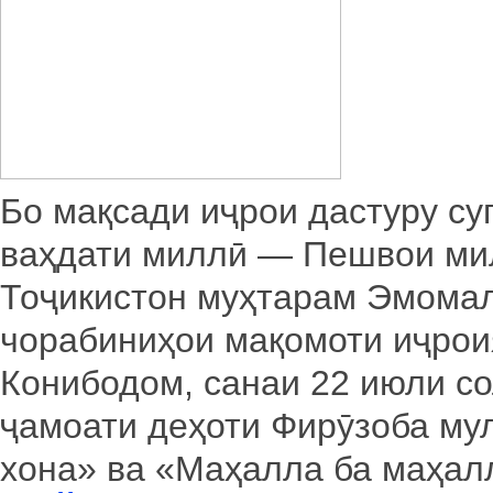
Бо мақсади иҷрои дастуру су
ваҳдати миллӣ — Пешвои мил
Тоҷикистон муҳтарам Эмомал
чорабиниҳои мақомоти иҷрои
Конибодом, санаи 22 июли со
ҷамоати деҳоти Фирӯзоба мул
хона» ва «Маҳалла ба маҳалл