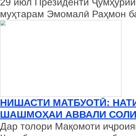
29 июл Президенти Ҷумҳурии
муҳтарам Эмомалӣ Раҳмон ба
НИШАСТИ МАТБУОТӢ: НАТ
ШАШМОҲАИ АВВАЛИ СОЛИ 
Дар толори Мақомоти иҷроия