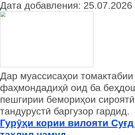
Дата добавления: 25.07.2026
Дар муассисаҳои томактабии
фаҳмондадиҳӣ оид ба беҳдошт
пешгирии бемориҳои сироятӣ
тандурустӣ баргузор гардид.
Гурӯҳи кории вилояти Суғ
таҳлил намуд