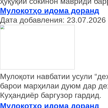
ҳуқуқии сокинон мавриди бар
Мулоқотҳо идома доранд
Дата добавления: 23.07.2026
Мулоқоти навбатии усули “де
барои марҳилаи дуюм дар де
Куҳандиёр баргузор гардид.
Мулоқотҳо идома доранд