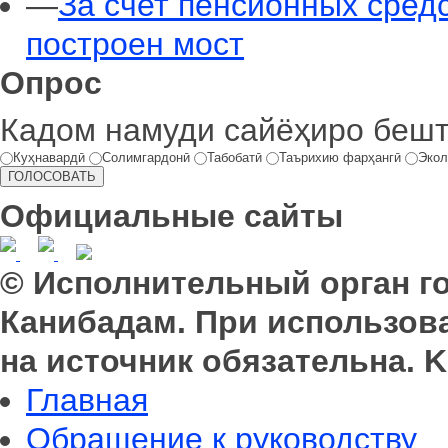
—
За счет пенсионных сред
построен мост
Опрос
Кадом намуди сайёҳиро беш
Куҳнавардӣ
Солимгардонӣ
Табобатӣ
Таърихию фарҳангӣ
Экол
Официальные сайты
© Исполнительный орган г
Канибадам. При использов
на источник обязательна. K
Главная
Обращение к руководству