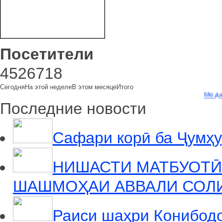
Посетители
4526718
Сегодня
На этой неделе
В этом месяце
Итого
Мо дар шабакаи 
Последние новости
Сафари корӣ ба Ҷумҳу
НИШАСТИ МАТБУОТӢ
ШАШМОҲАИ АВВАЛИ СОЛИ
Раиси шаҳри Конибод