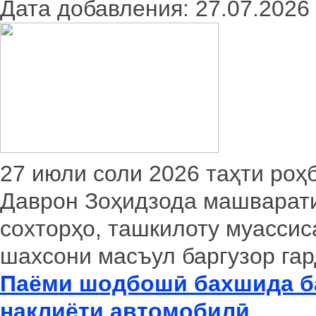
Дата добавления: 27.07.2026
27 июли соли 2026 таҳти ро
Даврон Зоҳидзода машварати
сохторҳо, ташкилоту муассис
шахсони масъул баргузор гар
Паёми шодбошӣ бахшида ба
нақлиёти автомобилӣ