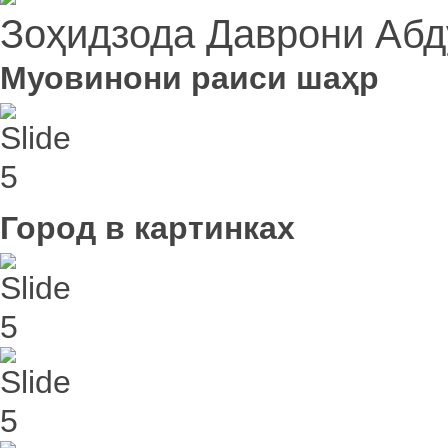
Зоҳидзода Даврони Абд
Муовинони раиси шаҳр
Город в картинках