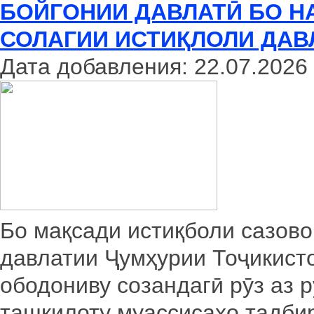
БОЙГОНИИ ДАВЛАТӢ БО НА
СОЛАГИИ ИСТИҚЛОЛИ ДАВ
Дата добавления: 22.07.2026
Бо мақсади истиқболи сазов
давлатии Ҷумҳурии Тоҷикист
ободониву созандагӣ рӯз аз 
ташкилоту муассисаҳо тадби