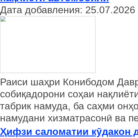
Дата добавления: 25.07.2026
Раиси шаҳри Конибодом Давр
собиқадорони соҳаи нақлиёт
табрик намуда, ба саҳми онҳ
намудани хизматрасонӣ ва п
Ҳифзи саломатии кӯдакон д