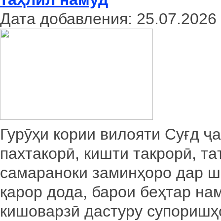
Дата добавления: 25.07.2026
Гурӯҳи кории вилояти Суғд ҷ
пахтакорӣ, кишти такрорӣ, т
самараноки заминҳоро дар 
қарор дода, барои беҳтар н
кишоварзӣ дастуру супоришҳ