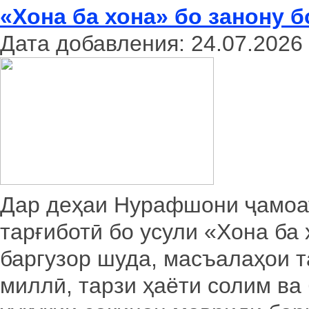
«Хона ба хона» бо занону 
Дата добавления: 24.07.2026
Дар деҳаи Нурафшони ҷамоат
тарғиботӣ бо усули «Хона ба
баргузор шуда, масъалаҳои 
миллӣ, тарзи ҳаёти солим в