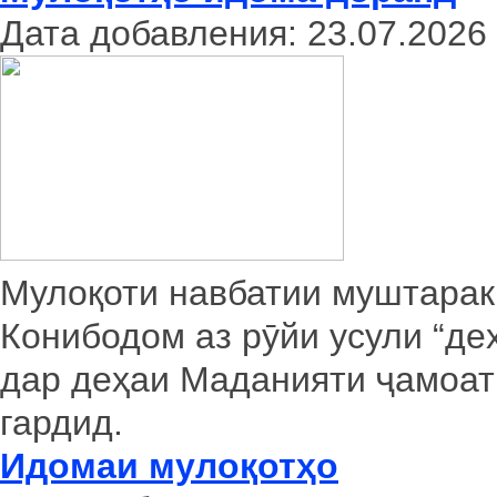
Дата добавления: 23.07.2026
Мулоқоти навбатии муштарак
Конибодом аз рӯйи усули “де
дар деҳаи Маданияти ҷамоат
гардид.
Идомаи мулоқотҳо