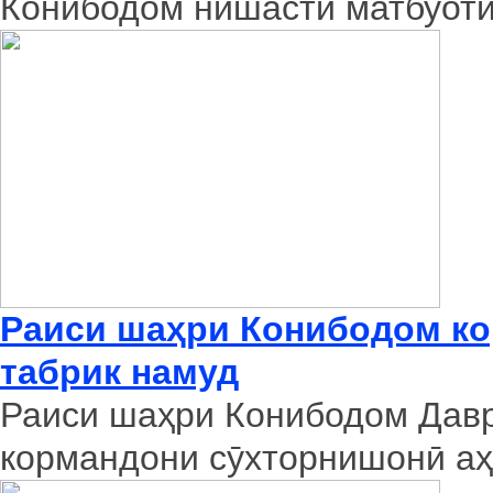
Конибодом нишасти матбуоти
Раиси шаҳри Конибодом к
табрик намуд
Раиси шаҳри Конибодом Давр
кормандони сӯхторнишонӣ аҳл