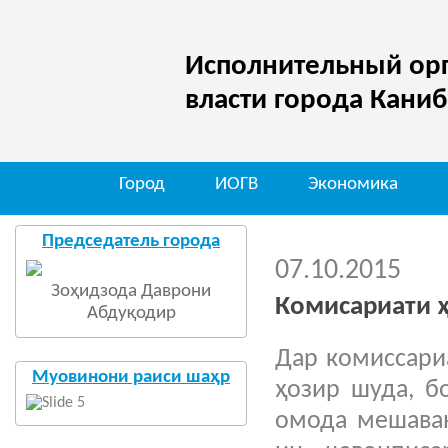
Исполнительный орг
власти города Кани
Город
ИОГВ
Экономика
Председатель города
07.10.2015
Зоҳидзода Даврони
Комисариати 
Абдуқодир
Дар комиссари
Муовинони раиси шаҳр
ҳозир шуда, б
омода мешаван