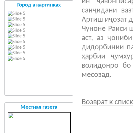
ин ҷавонпис
Город в картинках
санҷидани ваз
Артиш иҷозат 
Чуноне Раиси ш
аст, аз ҷониб
дидорбинии па
ҳарбии ҷумху
волидонро бо
месозад.
Возврат к спис
Местная газета