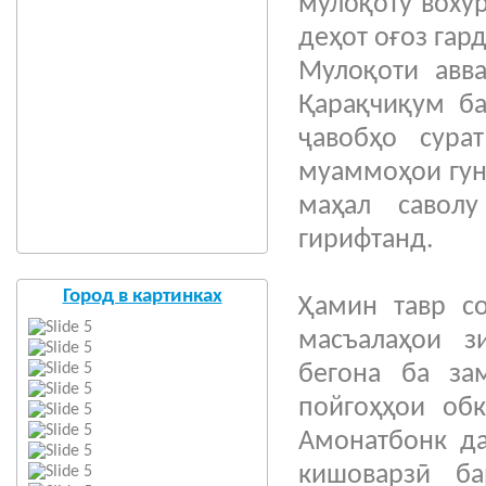
мулоқоту вохӯ
деҳот оғоз гар
Мулоқоти авва
Қарақчиқум ба
ҷавобҳо сура
муаммоҳои гун
маҳал саволу
гирифтанд.
Саволу
Город в картинках
Ҳамин тавр с
масъалаҳои 
бегона ба за
пойгоҳҳои обк
Амонатбонк да
кишоварзӣ б