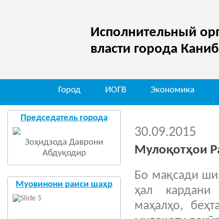
Исполнительный орг
власти города Кани
Город
ИОГВ
Экономика
Мо
Председатель города
30.09.2015
Зоҳидзода Даврони
Мулоқотҳои Р
Абдуқодир
Бо мақсади шин
Муовинони раиси шаҳр
ҳал кардани
маҳалҳо, беҳт