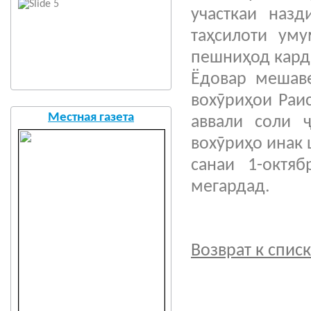
участкаи назд
таҳсилоти ум
пешниҳод кард
Ёдовар мешаве
вохӯриҳои Раи
Местная газета
аввали соли 
вохӯриҳо инак 
санаи 1-октя
мегардад.
Возврат к спис