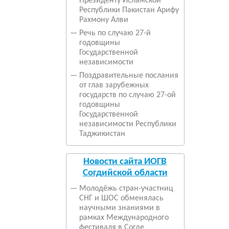
Президенту Исламской
Республики Пакистан Арифу
Рахмону Алви
—
Речь по случаю 27-й
годовщины
Государственной
независимости
—
Поздравительные послания
от глав зарубежных
государств по случаю 27-ой
годовщины
Государственной
независимости Республики
Таджикистан
Новости сайта ИОГВ
Согдийской области
—
Молодёжь стран-участниц
СНГ и ШОС обменялась
научными знаниями в
рамках Международного
фестиваля в Согде