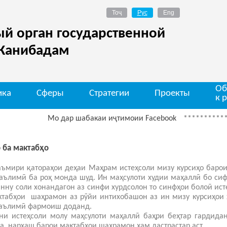
й орган государственной
 Канибадам
Об
ика
Сферы
Стратегии
Проекты
к 
Мо дар шабакаи иҷтимоии Facebook
*************
Д
 ба мактабҳо
таъмири қатораҳои деҳаи Маҳрам истеҳсоли мизу курсиҳо баро
аълимӣ ба роҳ монда шуд. Ин маҳсулоти худии маҳаллӣ бо сиф
нну соли хонандагон аз синфи хурдсолон то синфҳои болоӣ ист
ктабҳои шаҳрамон аз рӯйи интихобашон аз ин мизу курсиҳои 
таълимӣ фармоиш доданд.
ни истеҳсоли молу маҳсулоти маҳаллӣ баҳри беҳтар гардида
а, нархаш барои мактабҳои шаҳрамон ҳам дастрастар аст.