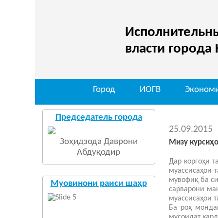
Исполнительны
власти города
Город
ИОГВ
Эконом
Председатель города
25.09.2015
Зоҳидзода Даврони
Мизу курсиҳо
Абдуқодир
Дар коргоҳи 
муассисаҳои т
мувофиқ ба си
Муовинони раиси шаҳр
сарварони ма
муассисаҳои 
Ба роҳ монда
мусоидат кард