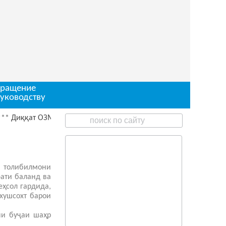
ращение
руководству
иққат ОЗМУН барои ишғоли чои корӣ
и толибилмони
ати баланд ва
еҳсол гардида,
хушсохт барои
ни буҷаи шаҳр