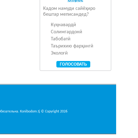
Кадом намуди сайёҳиро
бештар меписандед?
Куҳнавардӣ
Солимгардонӣ
Табобатӣ
Таърихию фарҳангӣ
Экологӣ
язательна. Konibodom.tj © Copyright 2026