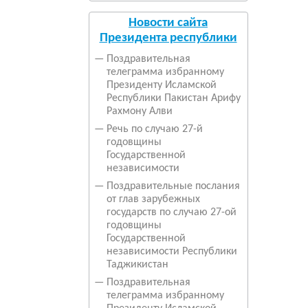
Новости сайта
Президента республики
—
Поздравительная
телеграмма избранному
Президенту Исламской
Республики Пакистан Арифу
Рахмону Алви
—
Речь по случаю 27-й
годовщины
Государственной
независимости
—
Поздравительные послания
от глав зарубежных
государств по случаю 27-ой
годовщины
Государственной
независимости Республики
Таджикистан
—
Поздравительная
телеграмма избранному