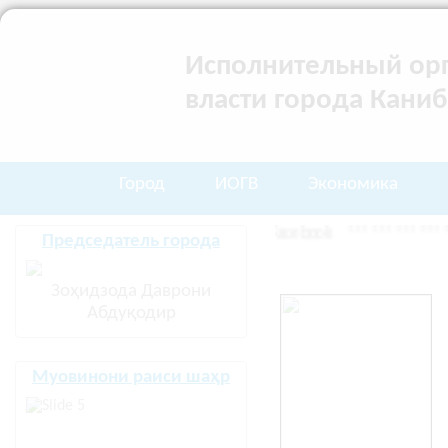
Исполнительный орг
власти города Кани
Город
ИОГВ
Экономика
Мо дар шабакаи иҷтимоии Facebook
*************
Диқ
Председатель города
Зоҳидзода Даврони
Абдуқодир
Муовинони раиси шаҳр