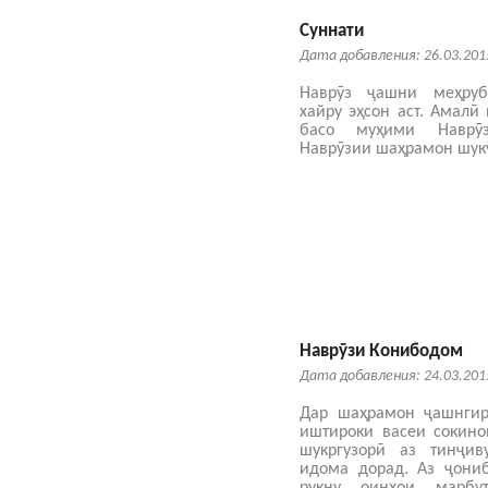
Суннати
Дата добавления: 26.03.201
Наврӯз ҷашни меҳруб
хайру эҳсон аст. Амалӣ
басо муҳими Наврӯ
Наврӯзии шаҳрамон шукӯ
Наврӯзи Конибодом
Дата добавления: 24.03.201
Дар шаҳрамон ҷашнгир
иштироки васеи сокино
шукргузорӣ аз тинҷив
идома дорад. Аз ҷони