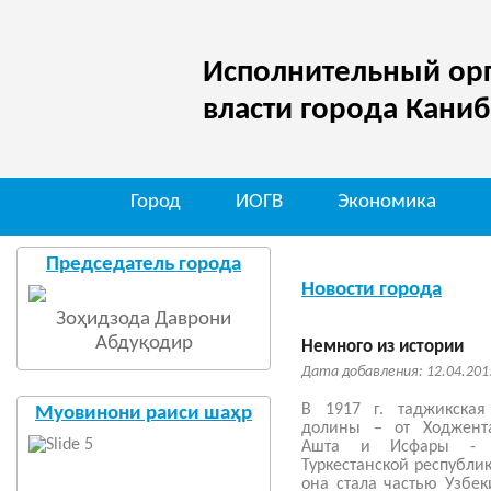
Исполнительный орг
власти города Кани
Город
ИОГВ
Экономика
М
Председатель города
Новости города
Зоҳидзода Даврони
Абдуқодир
Немного из истории
Дата добавления: 12.04.201
В 1917 г. таджикская
Муовинони раиси шаҳр
долины – от Ходжент
Ашта и Исфары - 
Туркестанской республик
она стала частью Узбек