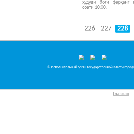
ҳудуди боғи фарҳанг в
соати 10:00.
226
227
228
© Исполнительный орган государственной власти города
Главная