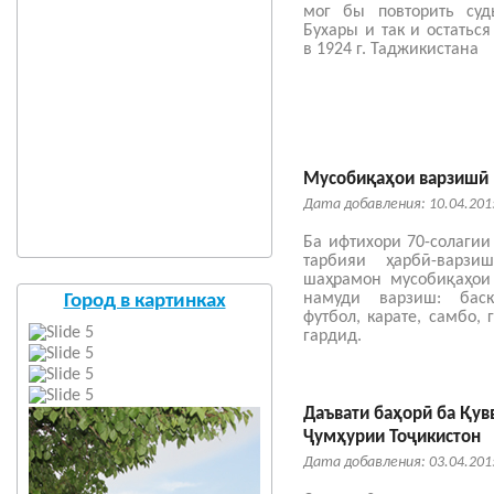
мог бы повторить суд
Бухары и так и остатьс
в 1924 г. Таджикистана
Мусобиқаҳои варзишӣ
Дата добавления: 10.04.201
Ба ифтихори 70-солагии
тарбияи ҳарбӣ-варз
шаҳрамон мусобиқаҳои
намуди варзиш: баске
Город в картинках
футбол, карате, самбо, 
гардид.
Даъвати баҳорӣ ба Қу
Ҷумҳурии Тоҷикистон
Дата добавления: 03.04.201