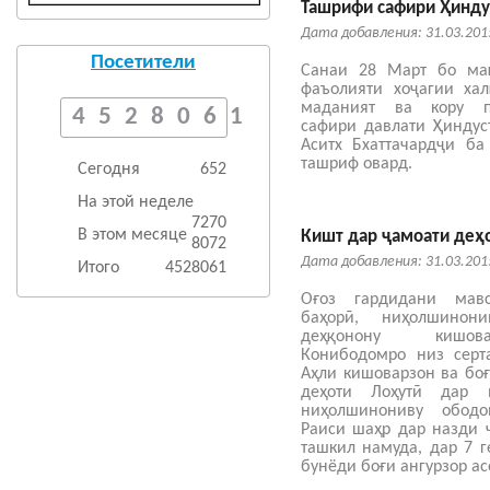
Ташрифи сафири Ҳинду
Дата добавления: 31.03.201
Посетители
Санаи 28 Март бо ма
фаъолияти хоҷагии хал
маданият ва кору п
4528061
сафири давлати Ҳиндус
Аситх Бхаттачардҷи б
ташриф овард.
Сегодня
652
На этой неделе
7270
В этом месяце
Кишт дар ҷамоати деҳ
8072
Дата добавления: 31.03.201
Итого
4528061
Оғоз гардидани мав
баҳорӣ, ниҳолшинони
деҳқонону кишов
Конибодомро низ серта
Аҳли кишоварзон ва бо
деҳоти Лоҳутӣ дар 
ниҳолшинониву обод
Раиси шаҳр дар назди 
ташкил намуда, дар 7 г
бунёди боғи ангурзор ас