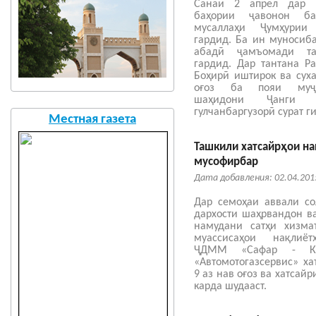
Санаи 2 апрел дар 
баҳории ҷавонон б
мусаллаҳи Ҷумҳурии
гардид. Ба ин муносиб
абадӣ ҷамъомади та
гардид. Дар тантана Р
Боҳирӣ иштирок ва сух
оғоз ба пояи муҷа
шаҳидони Ҷанги Б
гулчанбаргузорӣ сурат г
Местная газета
Ташкили хатсайрҳои н
мусофирбар
Дата добавления: 02.04.201
Дар семоҳаи аввали со
дархости шаҳрвандон в
намудани сатҳи хизма
муассисаҳои нақлиё
ҶДММ «Сафар - К
«Автомотогазсервис» ха
9 аз нав оғоз ва хатсай
карда шудааст.