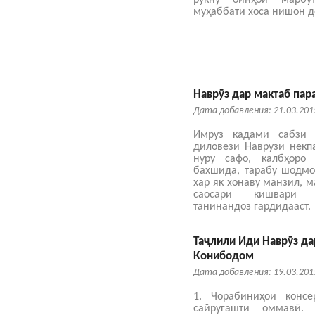
рукну оинҳои марб
муҳаббати хоса нишон 
Наврӯз дар мактаб пар
Дата добавления: 21.03.201
Имруз кадами сабзи 
диловези Наврузи некп
нуру сафо, калбҳоро 
бахшида, тарабу шодмо
хар як хонаву манзил, м
саосари кишвари 
танинандоз гардидааст.
Таҷлили Иди Наврӯз д
Конибодом
Дата добавления: 19.03.201
1. Чорабиниҳои консе
сайругашти оммавӣ.