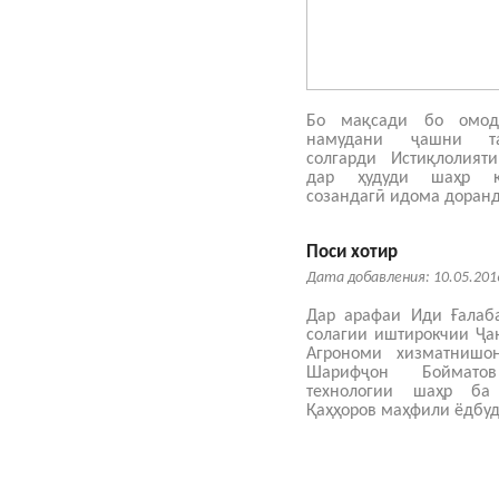
Бо мақсади бо омод
намудани ҷашни та
солгарди Истиқлолият
дар ҳудуди шаҳр к
созандагӣ идома доранд
Поси хотир
Дата добавления: 10.05.201
Дар арафаи Иди Ғалаб
солагии иштирокчии Ҷан
Агрономи хизматнишон
Шарифҷон Боймато
технологии шаҳр ба
Қаҳҳоров маҳфили ёдбуд