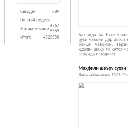
Сегодня
889
На этой неделе
4767
В этом месяце
5569
Бахшида ба Рӯзи ҷаво
Итого
4525558
рӯзи ҷавонӣ дар асоси
бахши ҷавонон, варз
ҳудуди шаҳр як қатор ч
гардида истодааст.
Маҳфили шеъру сухан
Дата добавления: 17.05.201