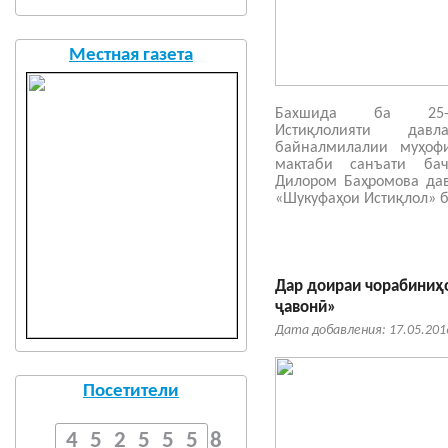
Местная газета
Бахшида ба 25-у
Истиқлолияти да
байналмилалии муҳофи
мактаби санъати ба
Дилором Баҳромова да
«Шукуфаҳои Истиқлол» б
Дар доираи чорабиниҳо
ҷавонӣ»
Дата добавления: 17.05.201
Посетители
4525558