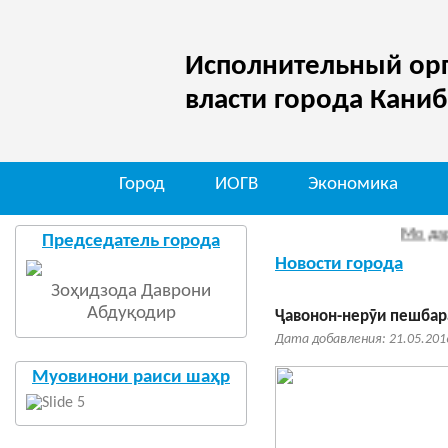
Исполнительный орг
власти города Кани
Город
ИОГВ
Экономика
Мо дар шаб
Председатель города
Новости города
Зоҳидзода Даврони
Абдуқодир
Ҷавонон-нерӯи пешбар
Дата добавления: 21.05.201
Муовинони раиси шаҳр