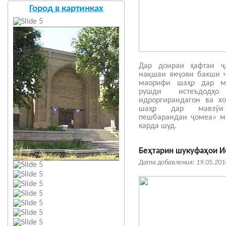
Город в картинках
Дар доираи ҳафтаи ҷ
нақшаи якҷояи бахши ҷ
маорифи шаҳр дар м
рушди истеъдодҳ
идроргирандагон ва х
шаҳр дар мавзӯи 
пешбарандаи ҷомеа» м
карда шуд.
Беҳтарин шукуфаҳои И
Дата добавления: 19.05.201