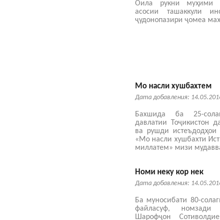
Оила рукни муҳими 
асосии ташаккули и
ҷудонопазири ҷомеа маҳ
Мо насли хушбахтем
Дата добавления: 14.05.201
Бахшида ба 25-сола
давлатии Тоҷикистон д
ва рушди истеъдодҳои 
«Мо насли хушбахти Ист
миллатем» мизи мудавва
Номи неку кор нек
Дата добавления: 14.05.201
Ба муносибати 80-солаг
файласуф, номзади
Шарофҷон Сотиволди