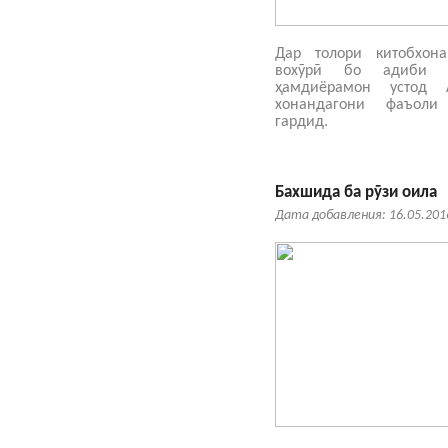
Дар толори китобхон
вохӯрӣ бо адиби ш
ҳамдиёрамон устод
хонандагони фаъоли
гардид.
Бахшида ба рӯзи оила
Дата добавления: 16.05.201