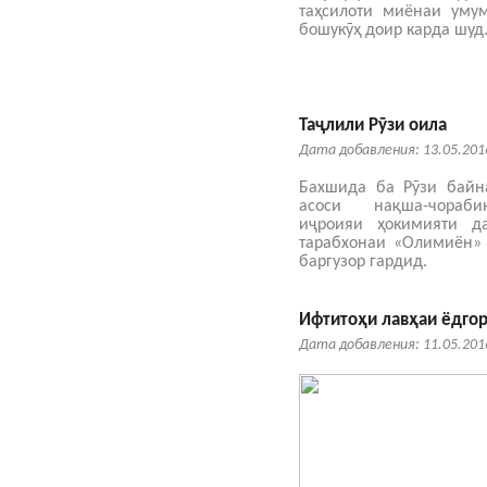
таҳсилоти миёнаи ум
бошукӯҳ доир карда шуд
Таҷлили Рӯзи оила
Дата добавления: 13.05.201
Бахшида ба Рӯзи байн
асоси нақша-чораб
иҷроияи ҳокимияти д
тарабхонаи «Олимиён»
баргузор гардид.
Ифтитоҳи лавҳаи ёдго
Дата добавления: 11.05.201