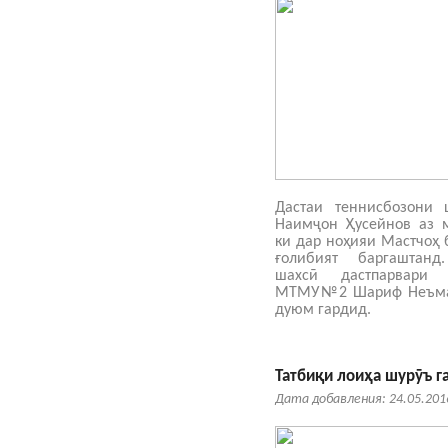
Дастаи теннисбозони 
Наимҷон Ҳусейнов аз м
ки дар ноҳияи Мастчоҳ 
ғолибият баргаштан
шахсӣ дастпарвари
МТМУ№2 Шариф Неъмат
дуюм гардид.
Татбиқи лоиҳа шурӯъ г
Дата добавления: 24.05.201