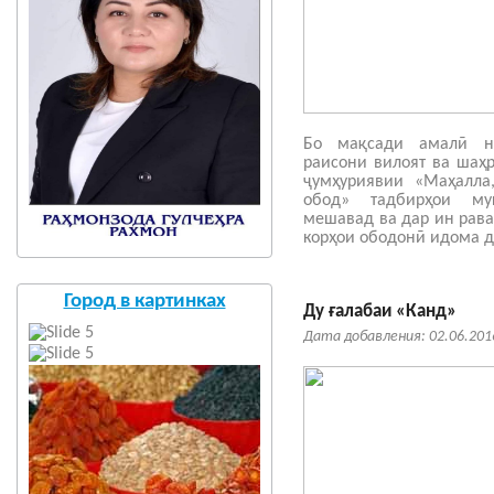
Бо мақсади амалӣ н
раисони вилоят ва шаҳ
ҷумҳуриявии «Маҳалла
обод» тадбирҳои му
мешавад ва дар ин рава
корҳои ободонӣ идома д
Город в картинках
Ду ғалабаи «Канд»
Дата добавления: 02.06.201