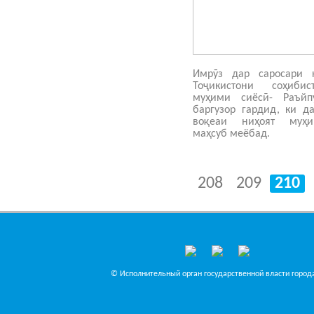
Имрӯз дар саросари 
Тоҷикистони соҳиби
муҳими сиёсӣ- Раъйп
баргузор гардид, ки д
воқеаи ниҳоят муҳи
маҳсуб меёбад.
208
209
210
© Исполнительный орган государственной власти города