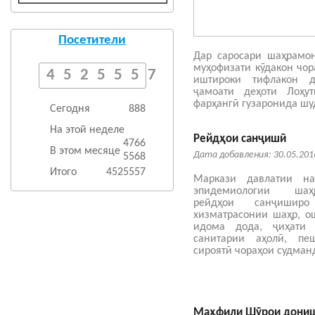
Посетители
Дар саросари шаҳрамо
муҳофизати кӯдакон чо
4525557
иштироки тифлакон 
ҷамоати деҳоти Лоҳу
фарҳангӣ гузаронида шу
Сегодня
888
На этой неделе
Рейдҳои санҷишӣ
4766
В этом месяце
Дата добавления: 30.05.201
5568
Итого
4525557
Маркази давлатии на
эпидемиологии шаҳ
рейдҳои санҷишир
хизматрасонии шаҳр, о
идома дода, ҷиҳати
санитарии аҳолӣ, пе
сироятӣ чораҳои судман
Маҳфили Шӯрои дониш