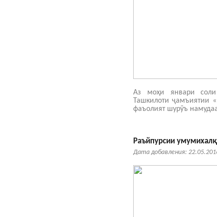
Аз моҳи январи сол
Ташкилоти ҷамъиятии «
фаъолият шурӯъ намудаа
Раъйпурсии умумихал
Дата добавления: 22.05.201