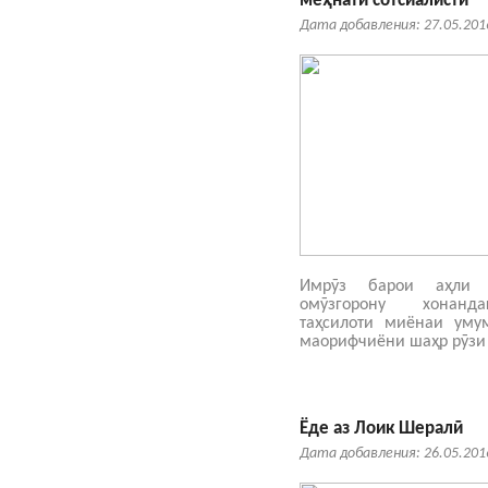
меҳнати сотсиалистӣ
Дата добавления: 27.05.201
Имрӯз барои аҳли 
омӯзгорону хонанд
таҳсилоти миёнаи ум
маорифчиёни шаҳр рӯзи
Ёде аз Лоик Шералӣ
Дата добавления: 26.05.201