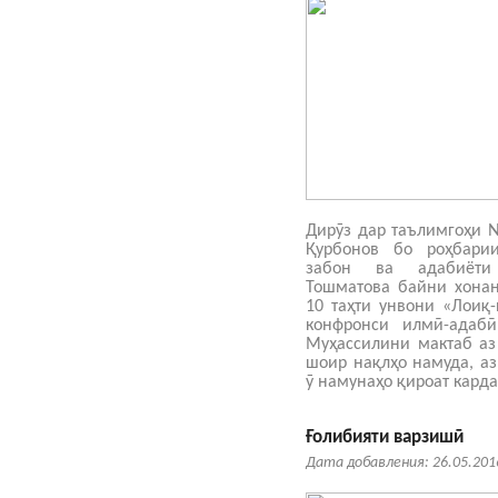
Дирӯз дар таълимгоҳи 
Қурбонов бо роҳбари
забон ва адабиёти
Тошматова байни хонан
10 таҳти унвони «Лоиқ
конфронси илмӣ-адабӣ
Муҳассилини мактаб аз
шоир нақлҳо намуда, а
ӯ намунаҳо қироат карда
Ғолибияти варзишӣ
Дата добавления: 26.05.201