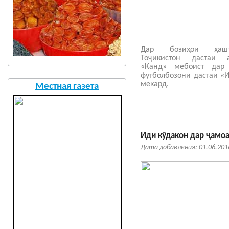
Дар бозиҳои ҳашт
Тоҷикистон дастаи 
«Канд» мебоист дар
футболбозони дастаи «
мекард.
Местная газета
Иди кӯдакон дар ҷамоа
Дата добавления: 01.06.201