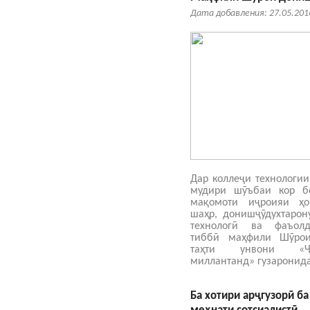
Дата добавления: 27.05.201
Дар коллеҷи технологи
мудири шӯъбаи кор б
мақомоти иҷроияи ҳо
шаҳр, донишҷӯдухтарон
технологӣ ва фаъолд
тиббӣ маҳфили Шӯрои
таҳти унвони «Ҷ
миллантанд» гузаронида
Ба хотири арҷгузорӣ б