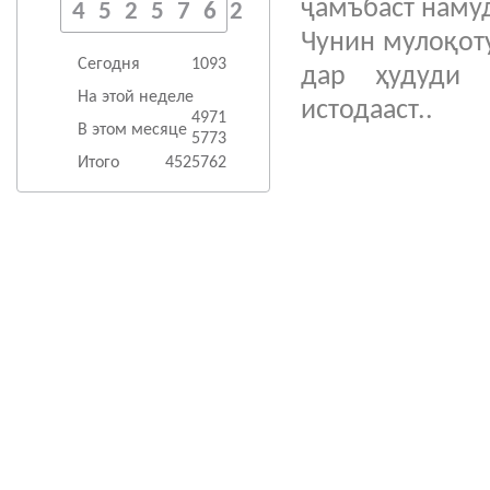
ҷамъбаст наму
4525762
Чунин мулоқот
Сегодня
1093
дар ҳудуди 
На этой неделе
истодааст..
4971
В этом месяце
5773
Итого
4525762