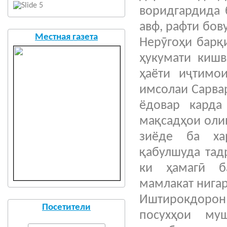
воридгардида 
авф, рафти бов
Местная газета
Нерӯгоҳи барқ
ҳукумати кишв
ҳаёти иҷтимо
имсолаи Сарва
ёдовар карда
мақсадҳои оли
зиёде ба ха
қабулшуда тад
ки ҳамагӣ б
мамлакат нига
Иштирокдоро
Посетители
посухҳои му