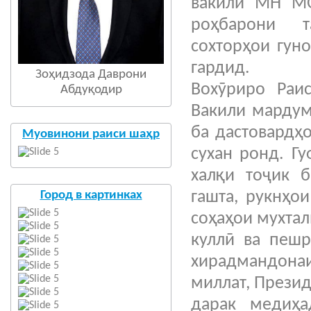
вакили МН МО
роҳбарони т
сохторҳои гун
гардид.
Зоҳидзода Даврони
Вохӯриро Раи
Абдуқодир
Вакили мардум
ба дастовардҳ
Муовинони раиси шаҳр
сухан ронд. Г
халқи тоҷик б
Город в картинках
гашта, рукнҳо
соҳаҳои мухтал
куллӣ ва пешр
хирадмандонаи
миллат, Прези
дарак медиҳа