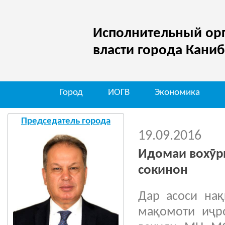
Исполнительный орг
власти города Кани
Город
ИОГВ
Экономика
Председатель города
19.09.2016
Идомаи вохӯр
сокинон
Дар асоси на
мақомоти иҷр