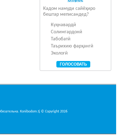
Кадом намуди сайёҳиро
бештар меписандед?
Куҳнавардӣ
Солимгардонӣ
Табобатӣ
Таърихию фарҳангӣ
Экологӣ
язательна. Konibodom.tj © Copyright 2026