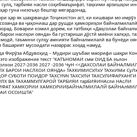
 сулҳ, тарбияи насли соҳибмаърифат, таҳкими арзишҳои и
ҳар гуна низоъҳо бештар мегардонад.
ри ҳар як шаҳрванди Тоҷикистон аст, ки кишвари мо имрӯз
созанда ва ҷаҳониаш дар рушди ҳамкориҳои байналмилалӣ
зорад. Боварии комил дорем, ки татбиқи «Даҳсолаи байна
 барои наслҳои оянда» ба густариши дӯстӣ миёни халқҳо, т
модӣ, таъмини сулҳу амнияти байналмилалӣ ва бунёди оя
 башарият мусоидати назаррас хоҳад намуд.
да Фирӯза Абдувоҳид – Мудири шуъбаи маорифи шаҳри Ко