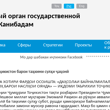
й орган государственной
 Канибадам
Об
ика
Сферы
Стратегии
Проекты
к 
Мо дар шабакаи иҷтимоии Facebook
*************
Ди
ҷикистон барои таҳкими сулҳи ҷаҳонӣ
БА ХОТИРИ ФАРДОИ ОСОИШТА: «ДАҲСОЛАИ БАЙНАЛМИЛА
ЛҲ БАРОИ НАСЛҲОИ ОЯНДА» — ИҚДОМИ ТАЪРИХИИ ТОҶИ
ҷии Ҷумҳурии Тоҷикистон таҳти роҳбарии Президенти Ҷум
Пешвои миллат муҳтарам Эмомалӣ Раҳмон аз рӯзҳои аввали
лӣ ба таҳкими сулҳу субот, рушди ҳамкориҳои байналмилал
лобалии замони муосир равона гардидааст. Маҳз бо ҳамин 
кистон имрӯз ҳамчун кишвари ташаббускор ва сулҳпарвар д