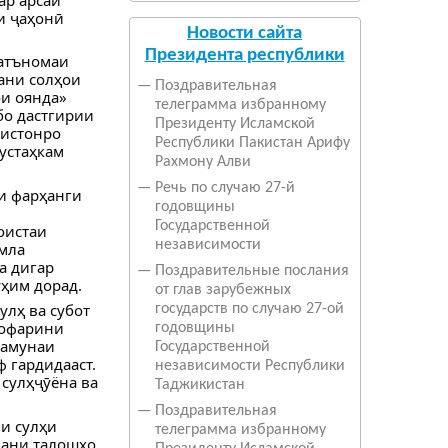
и ҷаҳонӣ
Новости сайта
Президента республики
Қатъномаи
ани солҳои
—
Поздравительная
и оянда»
телеграмма избранному
бо дастгирии
Президенту Исламской
кистонро
Республики Пакистан Арифу
устаҳкам
Рахмону Алви
—
Речь по случаю 27-й
ши фарҳанги
годовщины
Государственной
оистаи
независимости
умла
а дигар
—
Поздравительные послания
уҳим дорад.
от глав зарубежных
лҳ ва субот
государств по случаю 27-ой
ҳофарини
годовщины
намунаи
Государственной
 гардидааст.
независимости Республики
сулҳҷӯёна ва
Таджикистан
—
Поздравительная
и сулҳи
телеграмма избранному
дани талошҳо