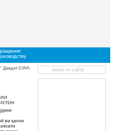
ращение
руководству
ққат ОЗМУН барои ишғоли чои корӣ
ЛИИ
КИСТОН
ҳурии
ӣ ва ҳалли
сиёсати
ар арсаи