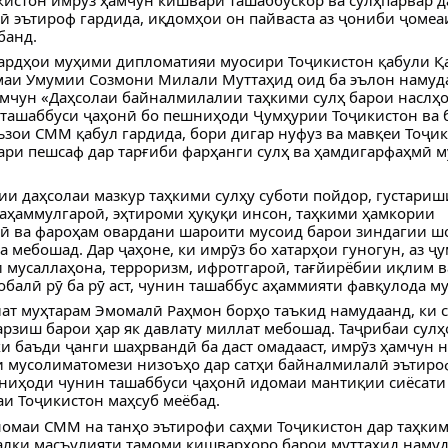
 эътироф гардида, иқдомҳои он пайваста аз ҷониби ҷомеа
банд.
вардҳои муҳими дипломатияи муосири Тоҷикистон қабули 
маи Умумии Созмони Милали Муттаҳид оид ба эълон намуд
мчун «Даҳсолаи байналмилалии таҳкими сулҳ барои наслҳо
ташаббуси ҷаҳонӣ бо пешниҳоди Ҷумҳурии Тоҷикистон ва 
зои СММ қабул гардида, бори дигар нуфуз ва мавқеи Тоҷи
ри пешсаф дар тарғиби фарҳанги сулҳ ва ҳамдигарфаҳмӣ м
ии даҳсолаи мазкур таҳкими сулҳу суботи пойдор, густари
таҳаммулгароӣ, эҳтироми ҳуқуқи инсон, таҳкими ҳамкории
ӣ ва фароҳам овардани шароити мусоид барои зиндагии ш
а мебошад. Дар ҷаҳоне, ки имрӯз бо хатарҳои гуногун, аз ҷ
мусаллаҳона, терроризм, ифротгароӣ, тағйирёбии иқлим в
обалӣ рӯ ба рӯ аст, чунин ташаббус аҳаммияти фавқулода м
т муҳтарам Эмомалӣ Раҳмон борҳо таъкид намудаанд, ки су
арзиш барои ҳар як давлату миллат мебошад. Таҷрибаи сул
ки баъди ҷанги шаҳрвандӣ ба даст омадааст, имрӯз ҳамчун 
 мусолиматомези низоъҳо дар сатҳи байналмилалӣ эътироф
шниҳоди чунин ташаббуси ҷаҳонӣ идомаи мантиқии сиёсати 
и Тоҷикистон маҳсуб меёбад.
омаи СММ на танҳо эътирофи саҳми Тоҷикистон дар таҳким
балки масъулияти тамоми кишварҳоро барои муттаҳид наму