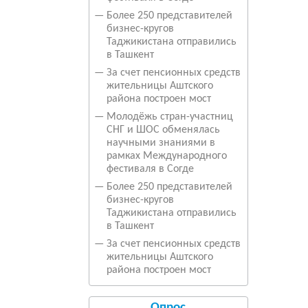
—
Более 250 представителей
бизнес-кругов
Таджикистана отправились
в Ташкент
—
За счет пенсионных средств
жительницы Аштского
района построен мост
—
Молодёжь стран-участниц
СНГ и ШОС обменялась
научными знаниями в
рамках Международного
фестиваля в Согде
—
Более 250 представителей
бизнес-кругов
Таджикистана отправились
в Ташкент
—
За счет пенсионных средств
жительницы Аштского
района построен мост
Опрос