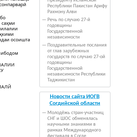
Президенту Исламской
нсонпарварӣ
Республики Пакистан Арифу
Рахмону Алви
 бо
—
Речь по случаю 27-й
 саҳми
годовщины
лмилалии
Государственной
аҳкими
независимости
ндаи осоишта
—
Поздравительные послания
от глав зарубежных
нибодом
государств по случаю 27-ой
годовщины
Государственной
независимости Республики
Таджикистан
Новости сайта ИОГВ
Согдийской области
—
Молодёжь стран-участниц
СНГ и ШОС обменялась
научными знаниями в
рамках Международного
фестиваля в Согде