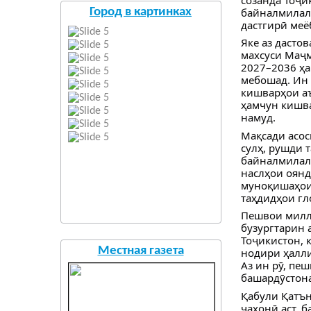
байналмилалӣ
Город в картинках
дастгирӣ меё
Яке аз дасто
махсуси Маҷ
2027–2036 ҳа
мебошад. Ин 
кишварҳои аъ
ҳамчун кишва
намуд.
Мақсади асос
сулҳ, рушди 
байналмилал
наслҳои оянд
муноқишаҳои 
таҳдидҳои гл
Пешвои милла
бузургтарин 
Тоҷикистон, 
Местная газета
нодири ҳалли
Аз ин рӯ, пе
башардӯстона
Қабули Қатън
ҷаҳонӣ аст, 