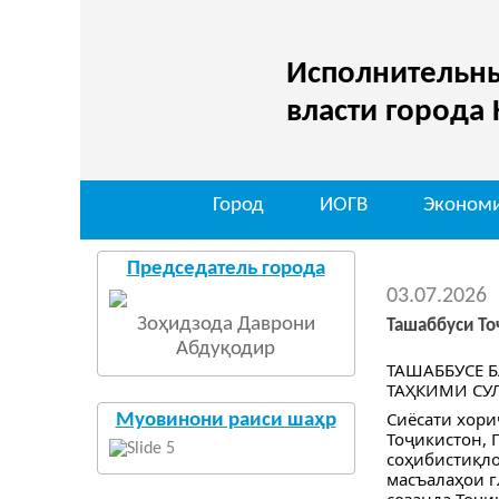
Исполнительны
власти города
Город
ИОГВ
Эконом
Председатель города
03.07.2026
Зоҳидзода Даврони
Ташаббуси То
Абдуқодир
ТАШАББУСЕ 
ТАҲКИМИ СУ
Сиёсати хори
Муовинони раиси шаҳр
Тоҷикистон, 
соҳибистиқло
масъалаҳои г
созанда Тоҷи