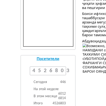
ҷиҳати ҳифзи
ва пешгирии 
Боиси ифтихо
ташаббусҳои 
арзанда мегу
таҳкими сулҳ
ҳамдигарэъти
барои тамоми
Абдувоҳидзо
Посетители
4526803
Сегодня
446
На этой неделе
6012
В этом месяце
6814
Итого
4526803