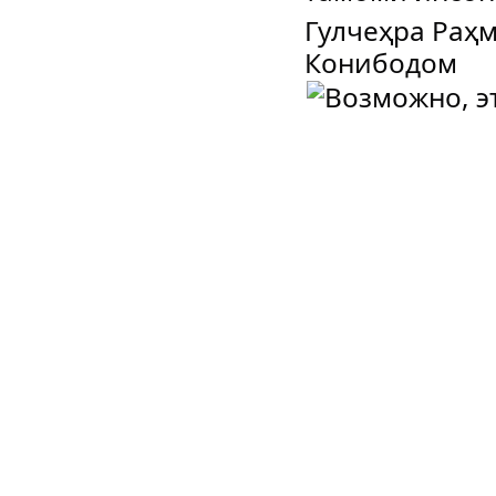
Гулчеҳра Раҳ
Конибодом