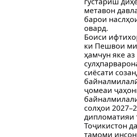
густариш диҳе
метавон давла
барои наслҳо
овард.
Боиси ифтихор
ки Пешвои ми
ҳамчун яке а
сулҳпарварона
сиёсати созан
байналмилалӣ
ҷомеаи ҷаҳон
байналмилали
солҳои 2027–
дипломатияи 
Тоҷикистон да
тамоми инсон