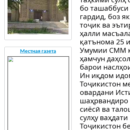
бо ташаббуси
гардид, боз я
тоҷик ва эът
ҳалли масъал
қатънома 25 
Умумии СММ қ
Местная газета
ҳамчун даҳсо
барои наслҳои
Ин иқдом идо
Тоҷикистон м
овардани Ист
шаҳрвандиро а
сиёсӣ ва тал
сулҳу ваҳдати
Тоҷикистон б