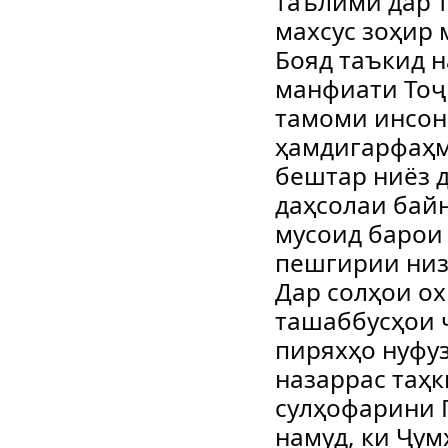
таълимӣ дар т
махсус зоҳир 
Бояд таъкид н
манфиати Тоҷ
тамоми инсон
ҳамдигарфаҳм
бештар ниёз д
даҳсолаи бай
мусоид барои
пешгирии низ
Дар солҳои о
ташаббусҳои ҷ
пиряхҳо нуфу
назаррас таҳ
сулҳофарини 
намуд, ки Ҷум