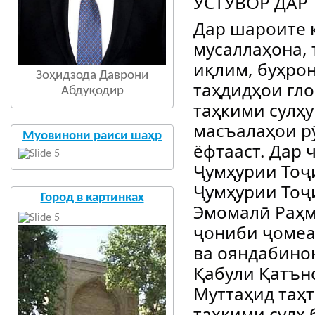
УСТУВОР ДАР
Дар шароите 
мусаллаҳона,
иқлим, буҳро
Зоҳидзода Даврони
таҳдидҳои гло
Абдуқодир
таҳкими сулҳу
масъалаҳои р
Муовинони раиси шаҳр
ёфтааст. Дар 
Ҷумҳурии Тоҷ
Ҷумҳурии Тоҷ
Город в картинках
Эмомалӣ Раҳмо
ҷониби ҷомеа
ва ояндабино
Қабули Қатъ
Муттаҳид таҳ
таҳкими сулҳ 