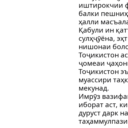
иштирокчии ф
балки пешниҳ
ҳалли масъал
Қабули ин қа
сулҳҷӯёна, эҳ
нишонаи бол
Тоҷикистон ас
ҷомеаи ҷаҳон
Тоҷикистон э
муассири таҳк
мекунад.
Имрӯз вазифаи
иборат аст, к
дуруст дарк н
таҳаммулпази