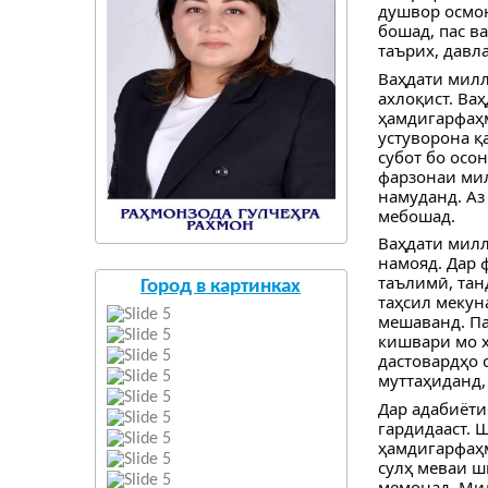
душвор осмон
бошад, пас ва
таърих, давл
Ваҳдати милл
ахлоқист. Ваҳ
ҳамдигарфаҳм
устуворона қ
субот бо осо
фарзонаи мил
намуданд. Аз
мебошад.
Ваҳдати милл
намояд. Дар ф
таълимӣ, тан
Город в картинках
таҳсил мекун
мешаванд. Па
кишвари мо ҳ
дастовардҳо 
муттаҳиданд,
Дар адабиёти
гардидааст. 
ҳамдигарфаҳм
сулҳ меваи ш
мемонад. Мил