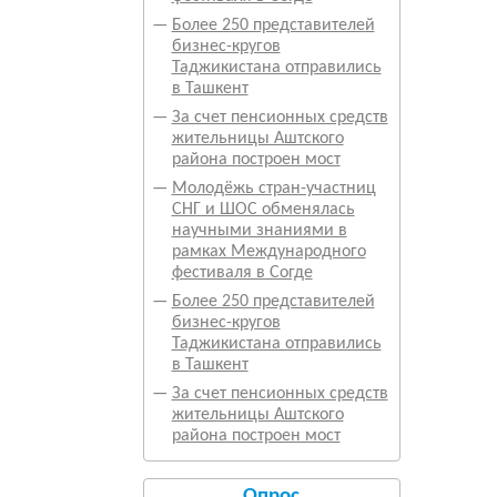
—
Более 250 представителей
бизнес-кругов
Таджикистана отправились
в Ташкент
—
За счет пенсионных средств
жительницы Аштского
района построен мост
—
Молодёжь стран-участниц
СНГ и ШОС обменялась
научными знаниями в
рамках Международного
фестиваля в Согде
—
Более 250 представителей
бизнес-кругов
Таджикистана отправились
в Ташкент
—
За счет пенсионных средств
жительницы Аштского
района построен мост
Опрос