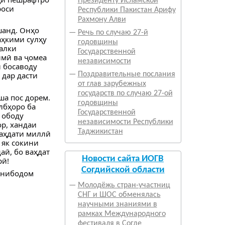
Президенту Исламской
роси
Республики Пакистан Арифу
Рахмону Алви
шанд. Онҳо
—
Речь по случаю 27-й
аҳкими сулҳу
годовщины
балки
Государственной
имӣ ва ҷомеа
независимости
и босаводу
 дар дасти
—
Поздравительные послания
от глав зарубежных
государств по случаю 27-ой
ша пос дорем.
годовщины
лбҳоро ба
Государственной
 ободу
независимости Республики
р, хандаи
Таджикистан
Ваҳдати миллӣ
 як сокини
аӣ, бо ваҳдат
Новости сайта ИОГВ
рӣ!
Согдийской области
онибодом
—
Молодёжь стран-участниц
СНГ и ШОС обменялась
научными знаниями в
рамках Международного
фестиваля в Согде