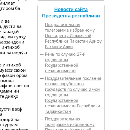
 миллат
ҳтиром ба
Новости сайта
Президента республики
ӣ ва
—
Поздравительная
, дӯстӣ ва
телеграмма избранному
у тараққӣ
яд, ки сулҳу
Президенту Исламской
 фарзандони
Республики Пакистан Арифу
о интихоб
Рахмону Алви
ди ватандӯст
—
Речь по случаю 27-й
годовщины
о интихоб
Государственной
 муассисаҳои
независимости
р фазои ором
—
Поздравительные послания
 омода
от глав зарубежных
афшон аст ва
государств по случаю 27-ой
Ҳамаи ин
годовщины
те дилҳо
Государственной
независимости Республики
дӯстӣ васф
Таджикистан
а
атдорӣ ва
—
Поздравительная
у хуррам
телеграмма избранному
ҳи пешрафтро