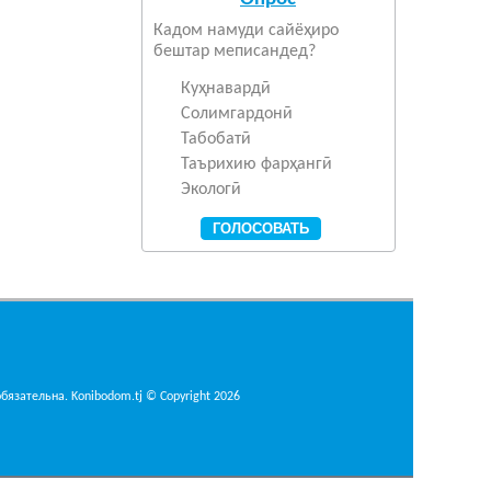
Кадом намуди сайёҳиро
бештар меписандед?
Куҳнавардӣ
Солимгардонӣ
Табобатӣ
Таърихию фарҳангӣ
Экологӣ
язательна. Konibodom.tj © Copyright 2026