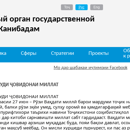
й орган государственной
 Канибадам
Об
ика
Сферы
Стратегии
Проекты
к 
Мо дар шабакаи иҷтимоии Facebook
***
УРУДИ ҶОВИДОНАИ МИЛЛАТ
УРУДИ ҶОВИДОНАИ МИЛЛАТ
расии 27 июн – Рӯзи Ваҳдати миллӣ барои мардуми тоҷик на
ӣ, балки рӯзи эҳёи умед, сулҳу оромӣ ва ҳамдигарфаҳмӣ ме
 пурифтихори таърихи навини Тоҷикистони соҳибистиқлол а
 дар китоби сарнавишти миллат сабт гардидааст. Ваҳдати 
анди кишвар арзиши муқаддас буда, пояи бақои давлат, осо
ан маҳсуб меёбад. Он мисли хуршеди пурнурест, ки пас аз р