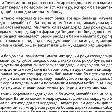
и Тоҷикистонро равшан сохт. Агар истиқлол рамзи озодии
ҳдат кафили пойдории он аст. Аз ин рӯ, эҳтиром ба ваҳдат э
атдорӣ ва ояндаи миллат мебошад.
ӣ танҳо мафҳуми сиёсӣ нест, балки арзиши баланди маънав
дат аз муҳаббат ба Ватан, эҳтиром ба инсон, таҳаммулпазирӣ
ӣ оғоз мегардад. Миллате, ки ваҳдат дорад, дар роҳи рушд
адам мегузорад. Ҳар як фарзанди Тоҷикистон бояд дарк намо
нӣ ба даст наомадааст. Барои расидан ба ин неъмати бузург
лат заҳмат кашиданд ва мардум роҳи ягонагиву ҳамдилир
 ҳамин сабаб, ҳифзи ваҳдат вазифаи муқаддаси ҳар шаҳрван
ӣ ба ҷомеаи Тоҷикистон имконият дод, ки роҳи созандагир
азои сулҳу субот шаҳрҳо обод, деҳаҳо зебо, роҳҳо бунёд ва
дурустӣ ва фарҳангӣ навсозӣ гардиданд. Имрӯз ҷавонон да
анд, дониш меомӯзанд ва барои ояндаи дурахшони кишвар
рчами Тоҷикистон дар арсаи байналмилалӣ бо ифтихор пар
амчун давлати сулҳпарвару ташаббускор эътироф шудааст. 
самараи ваҳдати миллӣ ва ҳамдилии мардум мебошанд. Вақ
 ҳеҷ мушкиле пеши роҳи миллатро гирифта наметавонад.
 тоҷик мафҳуми ваҳдат ҳамеша бо дӯстӣ, муҳаббат ва инсон
Шоирон Ватанро мисли модар муқаддас дониста, мардумро б
ӣ ва иттиҳод даъват кардаанд. Ваҳдат решаи дарахти давл
ирини он аст. Агар реша устувор бошад, дарахт ҳамеша сабз
лати тоҷик низ бо ҳамин рӯҳияи ҳамдигарфаҳмӣ имрӯз ро