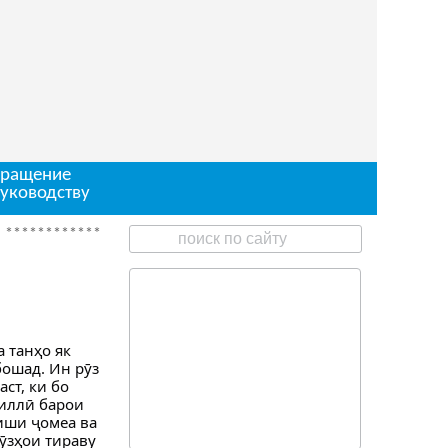
ращение
руководству
**********
Диққат ОЗМУН барои ишғоли чои корӣ
 танҳо як
бошад. Ин рӯз
ст, ки бо
миллӣ барои
иши ҷомеа ва
ӯзҳои тираву