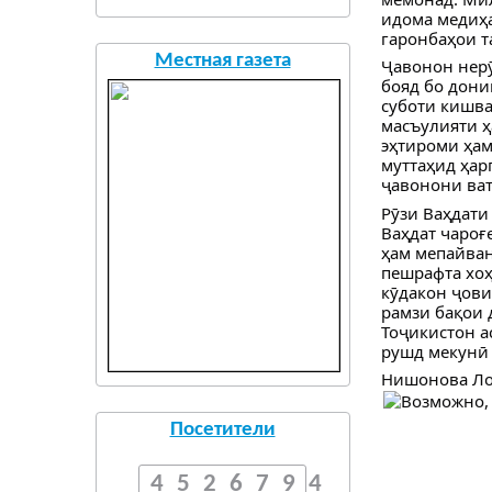
идома медиҳа
гаронбаҳои т
Местная газета
Ҷавонон нерӯ
бояд бо дони
суботи кишва
масъулияти ҳ
эҳтироми ҳам
муттаҳид ҳар
ҷавонони ват
Рӯзи Ваҳдати
Ваҳдат чароғ
ҳам мепайван
пешрафта хоҳ
кӯдакон ҷови
рамзи бақои 
Тоҷикистон ас
рушд мекунӣ 
Нишонова Ло
Посетители
4526794