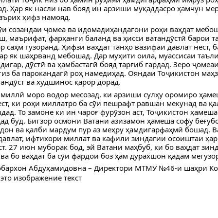
д. Ҳар як насли нав бояд ин арзиши муқаддасро ҳамчун ме
аърих ҳифз намояд.
и созандаи ҷомеа ва идомадиҳандагони роҳи ваҳдат мебо
ш, маърифат, фарҳанги баланд ва ҳисси ватандӯстӣ барои т
р саҳм гузоранд. Ҳифзи ваҳдат танҳо вазифаи давлат нест, 
ар як шаҳрванд мебошад. Дар муҳити оила, муассисаи таъл
дигар, дӯстӣ ва ҳамбастагӣ бояд тарғиб гардад. Зеро ҷомеа
гиз ба парокандагӣ роҳ намедиҳад. Ояндаи Тоҷикистон маҳз
андӯст ва худшинос қарор дорад.
 миллӣ моро водор месозад, ки арзиши сулҳу оромиро ҳаме
ест, ки роҳи миллатро ба сӯи пешрафт равшан мекунад ва қа
дад. То замоне ки ин чароғ фурӯзон аст, Тоҷикистон ҳамеша
ад буд. Бигзор осмони Ватани азизамон ҳамеша софу беғубо
дон ва қалби мардум пур аз меҳру ҳамдигарфаҳмӣ бошад. 
давлат, ифтихори миллат ва кафили зиндагии осоиштаи ҳар
т. 27 июн муборак бод, эй Ватани маҳбуб, ки бо ваҳдат зинд
ва бо ваҳдат ба сӯи фардои боз ҳам дурахшон қадам мегузо
бархон Абдуҳамидовна – Директори МТМУ №46-и шаҳри К