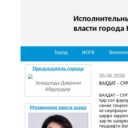
Исполнительны
власти города
Город
ИОГВ
Эконом
Председатель города
26.06.2026
Зоҳидзода Даврони
ВАҲДАТ – С
Абдуқодир
ВАҲДАТ – С
Ҳар сол фаро
санаи таърих
Муовинони раиси шаҳр
аз саҳифаҳои
ҳарфи заррин
ҳар як шаҳрв
пешрафти Ват