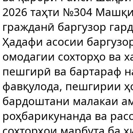
2026 таҳти №304 Машқ
гражданӣ баргузор гард
Ҳадафи асосии баргузо
омодагии сохторҳо ва х
пешгирӣ ва бартараф н
фавқулода, пешгирии ҳ
бардоштани малакаи а
роҳбарикунанда ва рас
сохторҳои марбута ба ҳ