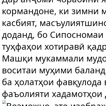
кормандоне, ки зимни 
касбият, масъулиятшин
доданд, бо Сипосномаи
туҳфаҳои хотиравӣ қад
Машқи мукаммали мудо
воситаи муҳими баланд
ба ҳолатҳои фавқулода
фаъолияти хадамотҳои 