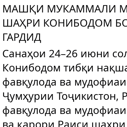
МАШҚИ МУКАММАЛИ М
ШАҲРИ КОНИБОДОМ БО
ГАРДИД
Санаҳои 24–26 июни со
Конибодом тибқи нақша
фавқулода ва мудофиаи
Ҷумҳурии Тоҷикистон, 
фавқулода ва мудофиаи
ва қарори Раиси шаҳри