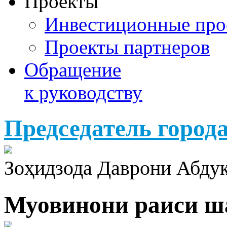
Проекты
Инвестиционные про
Проекты партнеров
Обращение
к руководству
Председатель город
Зоҳидзода Даврони Абду
Муовинони раиси ш