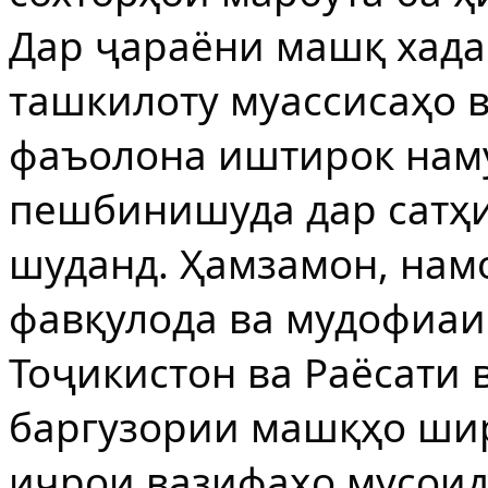
Дар ҷараёни машқ хада
ташкилоту муассисаҳо в
фаъолона иштирок нам
пешбинишуда дар сатҳи
шуданд. Ҳамзамон, нам
фавқулода ва мудофиа
Тоҷикистон ва Раёсати 
баргузории машқҳо шир
иҷрои вазифаҳо мусоид