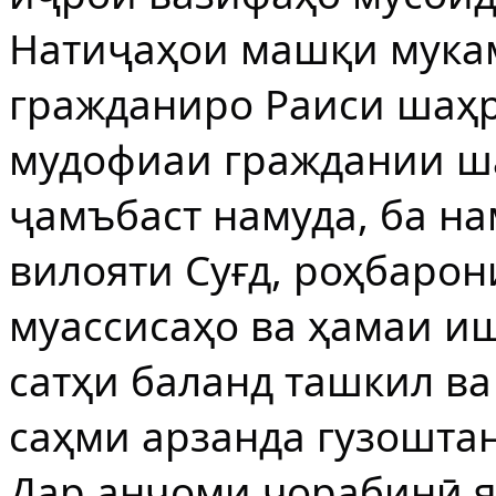
Натиҷаҳои машқи мука
гражданиро Раиси шаҳ
мудофиаи граждании ш
ҷамъбаст намуда, ба на
вилояти Суғд, роҳбарон
муассисаҳо ва ҳамаи и
сатҳи баланд ташкил в
саҳми арзанда гузоштан
Дар анҷоми чорабинӣ я