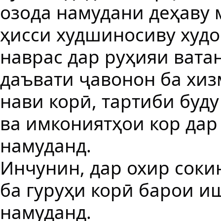
озода намудани деҳаву 
ҳисси худшиносиву худо
наврас дар руҳияи вата
даъвати ҷавонон ба хиз
нави корӣ, тартиби буд
ва имкониятҳои кор дар
намуданд.
Инчунин, дар охир соки
ба гуруҳи корӣ барои 
намуданд.