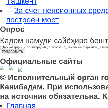
Ташкент
—
За счет пенсионных сред
построен мост
Опрос
Кадом намуди сайёҳиро беш
Куҳнавардӣ
Солимгардонӣ
Табобатӣ
Таърихию фарҳангӣ
Экол
Официальные сайты
© Исполнительный орган г
Канибадам. При использов
на источник обязательна. K
Главная