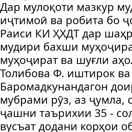
Дар мулоқоти мазкур м
иҷтимоӣ ва робита бо ҷ
Раиси КИ ҲХДТ дар шаҳр
мудири бахши муҳоҷира
муҳоҷират ва шуғли аҳ
Толибова Ф. иштирок ва
Баромадкунандагон дои
мубрами рӯз, аз ҷумла,
ҷашни таърихии 35 - со
вусъат додани корҳои о