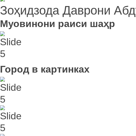
Зоҳидзода Даврони Абд
Муовинони раиси шаҳр
Город в картинках