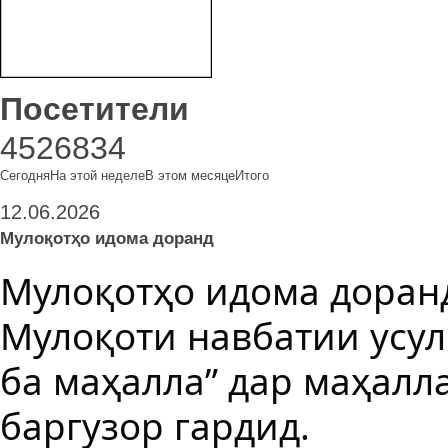
Посетители
4526834
Сегодня
На этой неделе
В этом месяце
Итого
Мо дар ш
12.06.2026
Мулоқотҳо идома доранд
Мулоқотҳо идома доран
Мулоқоти навбатии усули
ба маҳалла” дар маҳалл
баргузор гардид.