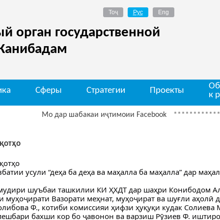
й орган государственной
 Канибадам
Об
ика
Сферы
Стратегии
Проекты
к 
Мо дар шабакаи иҷтимоии Facebook
*************
Ди
қотҳо
қотҳо
батии усули “деҳа ба деҳа ва маҳалла ба маҳалла” дар маҳа
мудири шуъбаи ташкилии КИ ҲХДТ дар шаҳри Конибодом Ал
 муҳоҷирати Вазорати меҳнат, муҳоҷират ва шуғли аҳолӣ 
либова Ф., котиби комиссияи ҳифзи ҳуқуқи кудак Солиева М
пешбари бахши кор бо ҷавонон ва варзиш Рӯзиев Ф. иштиро