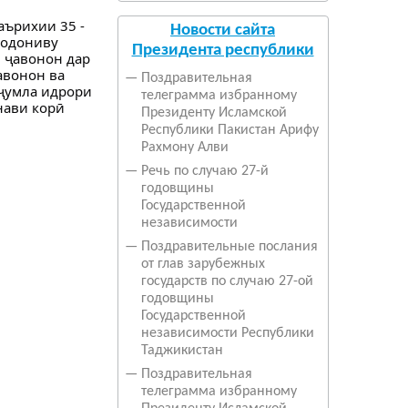
аърихии 35 -
Новости сайта
бодониву
Президента республики
 ҷавонон дар
авонон ва
—
Поздравительная
 ҷумла идрори
телеграмма избранному
нави корӣ
Президенту Исламской
Республики Пакистан Арифу
Рахмону Алви
—
Речь по случаю 27-й
годовщины
Государственной
независимости
—
Поздравительные послания
от глав зарубежных
государств по случаю 27-ой
годовщины
Государственной
независимости Республики
Таджикистан
—
Поздравительная
телеграмма избранному