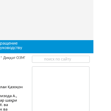
ращение
руководству
ққат ОЗМУН барои ишғоли чои корӣ
ллаи Қазоқон
изода А.,
дар шаҳри
. ва
к ва