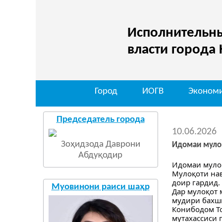
Исполнительны
власти города
Город
ИОГВ
Эконом
Председатель города
10.06.2026
Зоҳидзода Даврони
Идомаи муло
Абдуқодир
Идомаи муло
Мулоқоти нав
доир гардид.
Муовинони раиси шаҳр
Дар мулоқот 
мудири бахши
Конибодом То
мутахассиси 