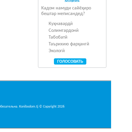
Кадом намуди сайёҳиро
бештар меписандед?
Куҳнавардӣ
Солимгардонӣ
Табобатӣ
Таърихию фарҳангӣ
Экологӣ
язательна. Konibodom.tj © Copyright 2026