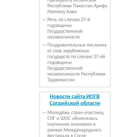
Президенту Исламской
Республики Пакистан Арифу
Рахмону Алви
—
Речь по случаю 27-й
годовщины
Государственной
независимости
—
Поздравительные послания
от глав зарубежных
государств по случаю 27-ой
годовщины
Государственной
независимости Республики
Таджикистан
Новости сайта ИОГВ
Согдийской области
—
Молодёжь стран-участниц
СНГ и ШОС обменялась
научными знаниями в
рамках Международного
фестиваля в Согде