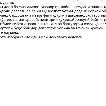
муданд.
 доир ба масъалаҳои сазовор истиқбол намудани ҷашни т
қлоли давлатӣ ва ба ин муносибат вусъат додани корҳои о
аланд бардоштани маърифати ҳуқуқии шаҳрвандон, тарбияи
дӯстию ватанпарварӣ, пешгирии ҳуқуқвайронкунӣ байни ҷ
атбиқи сиёсати ҷавонон, ташкил ва баргузории озмунҳо, аз
тартиби буду бош дар давлатҳои хориҷа ва таъсиси ҷойҳои 
 намуданд.