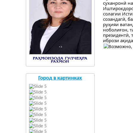
суханронӣ на
Иштирокдорон
солагии Исти
созандагӣ, б
руҳияи ватан
ноболиғон, т
президентӣ, 
ибрози ақида
Город в картинках