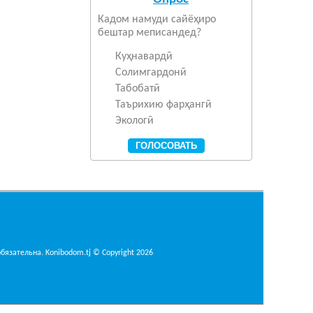
Кадом намуди сайёҳиро
бештар меписандед?
Куҳнавардӣ
Солимгардонӣ
Табобатӣ
Таърихию фарҳангӣ
Экологӣ
язательна. Konibodom.tj © Copyright 2026