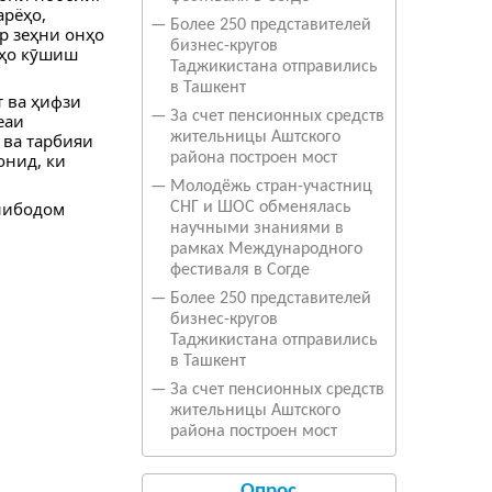
арёҳо,
—
Более 250 представителей
р зеҳни онҳо
бизнес-кругов
нҳо кӯшиш
Таджикистана отправились
в Ташкент
 ва ҳифзи
—
За счет пенсионных средств
еаи
жительницы Аштского
 ва тарбияи
онид, ки
района построен мост
—
Молодёжь стран-участниц
нибодом
СНГ и ШОС обменялась
научными знаниями в
рамках Международного
фестиваля в Согде
—
Более 250 представителей
бизнес-кругов
Таджикистана отправились
в Ташкент
—
За счет пенсионных средств
жительницы Аштского
района построен мост
Опрос