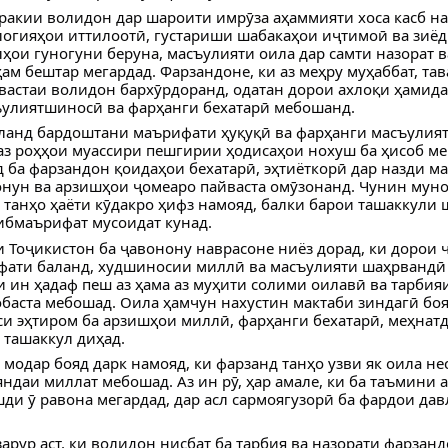
ракии волидон дар шароити имрӯза аҳаммияти хоса касб на
огияҳои иттилоотӣ, густариши шабакаҳои иҷтимоӣ ва зиёд
ҳои гуногуни беруна, масъулияти оила дар самти назорат в
ҳам бештар мегардад. Фарзандоне, ки аз меҳру муҳаббат, тав
вастаи волидон бархӯрдоранд, одатан дорои ахлоқи ҳамида
улиятшиносӣ ва фарҳанги бехатарӣ мебошанд.
ланд бардоштани маърифати ҳуқуқӣ ва фарҳанги масъулият
аз роҳҳои муассири пешгирии ҳодисаҳои нохуш ба ҳисоб ме
 ба фарзандон қоидаҳои бехатарӣ, эҳтиёткорӣ дар назди м
онун ва арзишҳои ҷомеаро пайваста омӯзонанд. Чунин мун
 танҳо ҳаёти кӯдакро ҳифз намояд, балки барои ташаккули 
ибмаърифат мусоидат кунад.
 Тоҷикистон ба ҷавонону наврасоне ниёз дорад, ки дорои
фати баланд, худшиносии миллӣ ва масъулияти шаҳрвандӣ
и ин ҳадаф пеш аз ҳама аз муҳити солими оилавӣ ва тарбия
баста мебошад. Оила ҳамчун нахустин мактаби зиндагӣ боя
си эҳтиром ба арзишҳои миллӣ, фарҳанги бехатарӣ, меҳнатд
 ташаккул диҳад.
 модар бояд дарк намояд, ки фарзанд танҳо узви як оила нес
ндаи миллат мебошад. Аз ин рӯ, ҳар амале, ки ба таъмини 
шди ӯ равона мегардад, дар асл сармоягузорӣ ба фардои дав
 зарур аст, ки волидон нисбат ба тарбия ва назорати фарзан