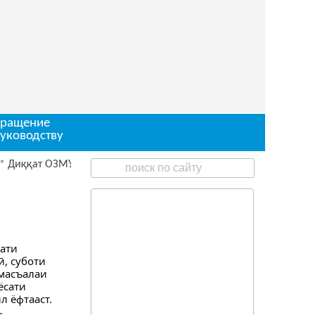
ращение
руководству
ққат ОЗМУН барои ишғоли чои корӣ
ати
, суботи
 масъалаи
ёсати
 ёфтааст.