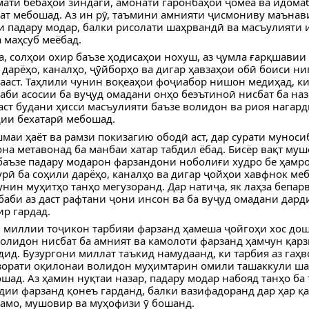
ати бебаҳои зиндагӣ, амонати гаронбаҳои ҷомеа ва идома
ат мебошад. Аз ин рӯ, таъмини амнияти ҷисмониву маънави
и падару модар, балки рисолати шаҳрвандӣ ва масъулияти
а маҳсуб меёбад.
, солҳои охир баъзе ҳодисаҳои нохуш, аз ҷумла ғарқшавии
 дарёҳо, каналҳо, ҷӯйборҳо ва дигар ҳавзаҳои обӣ боиси н
ааст. Таҳлили чунин воқеаҳои фоҷиабор нишон медиҳад, ки
аби асосии ба вуҷуд омадани онҳо беэътиноӣ нисбат ба на
аст будани ҳисси масъулияти баъзе волидон ва риоя нагар
ии бехатарӣ мебошад.
шмаи ҳаёт ва рамзи покизагию ободӣ аст, дар сурати муноси
на метавонад ба манбаи хатар табдил ёбад. Бисёр вақт му
баъзе падару модарон фарзандони ноболиғи худро бе ҳамро
урӣ ба соҳили дарёҳо, каналҳо ва дигар ҷойҳои хавфнок ме
унин муҳитҳо танҳо мегузоранд. Дар натиҷа, як лаҳза бепар
баби аз даст рафтани ҷони инсон ва ба вуҷуд омадани дард
р гардад.
 миллии тоҷикон тарбияи фарзанд ҳамеша ҷойгоҳи хос дошт
олидон нисбат ба амният ва камолоти фарзанд ҳамчун қарз
дид. Бузургони миллат таъкид намудаанд, ки тарбия аз гаҳв
зорати оқилонаи волидон муҳимтарин омили ташаккули ша
шад. Аз ҳамин нуқтаи назар, падару модар набояд танҳо ба
ии фарзанд қонеъ гарданд, балки вазифадоранд дар ҳар қ
амо, мушовир ва муҳофизи ӯ бошанд.