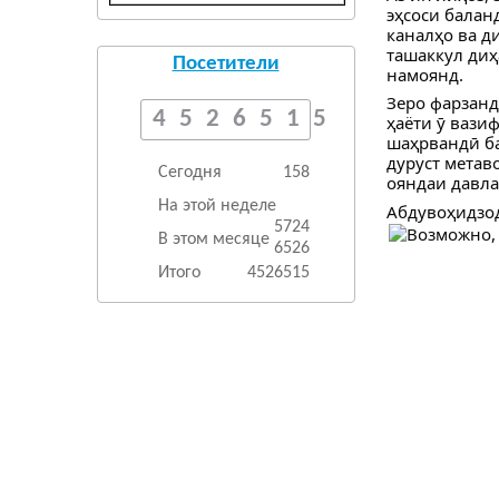
эҳсоси балан
каналҳо ва д
ташаккул диҳ
Посетители
намоянд.
Зеро фарзанд
4526515
ҳаёти ӯ вази
шаҳрвандӣ ба
дуруст метав
Сегодня
158
ояндаи давла
На этой неделе
Абдувоҳидзо
5724
В этом месяце
6526
Итого
4526515