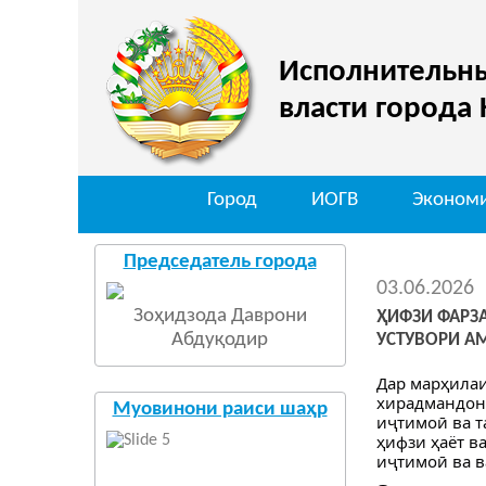
Исполнительны
власти города
Город
ИОГВ
Эконом
Председатель города
03.06.2026
Зоҳидзода Даврони
ҲИФЗИ ФАРЗ
Абдуқодир
УСТУВОРИ А
Дар марҳилаи
хирадмандона
Муовинони раиси шаҳр
иҷтимоӣ ва т
ҳифзи ҳаёт в
иҷтимоӣ ва в