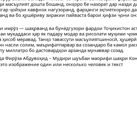
ди масъулият дошта бошанд, онҳоро бе назорат дар назди д
игар ҷойҳои хавфнок нагузоранд, фарҳанги эҳтиёткориро да
анд ва бо ҳушёриву зиракии пайваста барои ҳифзи ҷони о
и имрӯз — шаҳрванд ва бунёдгузори фардои Тоҷикистон аст
фаи муқаддаси ҳар як падару модар ва рисолати муҳими ҷом
 ҳисоб меравад. Танҳо тавассути масъулиятшиносӣ, ҳушёрӣ
он насли солим, маърифатпарвар ва созандаро ба камол рас
ту миллатро бо дастовардҳои арзанда мунаввар созад.
да Фирӯза Абдувоҳид – Мудири шуъбаи маорифи шаҳри Ко