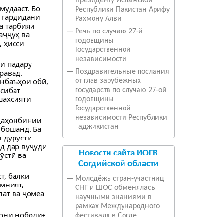
Президенту Исламской
мудааст. Бо
Республики Пакистан Арифу
 гардидани
Рахмону Алви
а тарбияи
—
Речь по случаю 27-й
аҷҷуҳ ва
годовщины
, ҳисси
Государственной
независимости
и падару
равад.
—
Поздравительные послания
анбаъҳои обӣ,
от глав зарубежных
осибат
государств по случаю 27-ой
шахсияти
годовщины
Государственной
независимости Республики
 ҷаҳонбинии
Таджикистан
 бошанд. Ба
и дурусти
д дар вуҷуди
Новости сайта ИОГВ
ӯстӣ ва
Согдийской области
т, балки
—
Молодёжь стран-участниц
амният,
СНГ и ШОС обменялась
лат ва ҷомеа
научными знаниями в
рамках Международного
дони ноболиғ
фестиваля в Согде