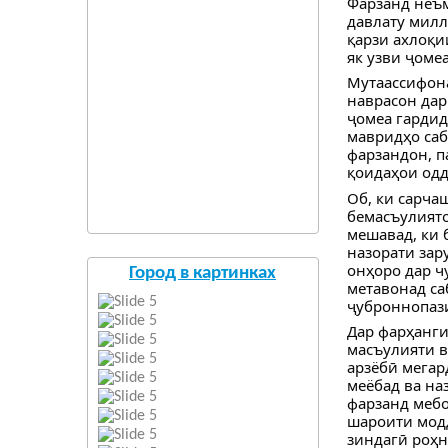
Фарзанд неъм
давлату милл
қарзи ахлоқи
як узви ҷоме
Мутаассифона
наврасон дар
ҷомеа гардид
мавридҳо саб
фарзандон, п
қоидаҳои одд
Об, ки сарча
бемасъулиято
мешавад, ки 
назорати зар
онҳоро дар ч
Город в картинках
метавонад са
ҷуброннопази
Дар фарҳанги
масъулияти в
арзёбӣ мегар
меёбад ва на
фарзанд мебо
шароити модд
зиндагӣ роҳн