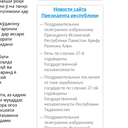
бахши роҳи
и ӯ на танҳо
Новости сайта
 иҷтимоии ҳар
Президента республики
 кӯдакону
—
Поздравительная
игаронии
телеграмма избранному
 дар аксари
Президенту Исламской
зорати
Республики Пакистан Арифу
дидани
Рахмону Алви
—
Речь по случаю 27-й
бати
годовщины
шоҳида
Государственной
ҳӣ ва
независимости
баранд ё
воӣ
—
Поздравительные послания
и
от глав зарубежных
государств по случаю 27-ой
годовщины
а, аз қадим
и муқаддас
Государственной
ора оғоз
независимости Республики
хсияти
Таджикистан
 таъмини
—
Поздравительная
адами
телеграмма избранному