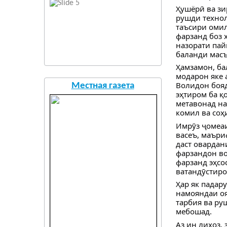
Ҳушёрӣ ва зи
рушди технол
таъсири омил
фарзанд боз 
назорати пай
баланди масъ
Ҳамзамон, ба
модарон яке 
Волидон бояд
Местная газета
эҳтиром ба қ
метавонад на
комил ва соҳ
Имрӯз ҷомеаи
васеъ, маъри
даст овардан
фарзандон во
фарзанд эҳсо
ватандӯстиро
Ҳар як падару
намояндаи оя
тарбия ва ру
мебошад.
Аз ин лиҳоз,