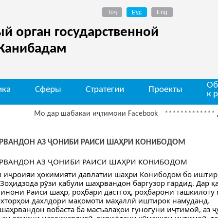
й орган государственной
 Канибадам
Об
ика
Сферы
Стратегии
Проекты
к 
Мо дар шабакаи иҷтимоии Facebook
*************
Диққат О
РВАНДОН АЗ ҶОНИБИ РАИСИ ШАҲРИ КОНИБОДОМ
РВАНДОН АЗ ҶОНИБИ РАИСИ ШАҲРИ КОНИБОДОМ
и иҷроияи ҳокимияти давлатии шаҳри Конибодом бо иштир
Зоҳидзода рӯзи қабули шаҳрвандон баргузор гардид. Дар қ
инони Раиси шаҳр, роҳбари дастгоҳ, роҳбарони ташкилоту 
хторҳои дахлдори мақомоти маҳаллӣ иштирок намуданд.
шаҳрвандон вобаста ба масъалаҳои гуногуни иҷтимоӣ, аз ҷ
аи замини наздиҳавлигӣ, гирифтани кӯмакҳои иҷтимоӣ, т