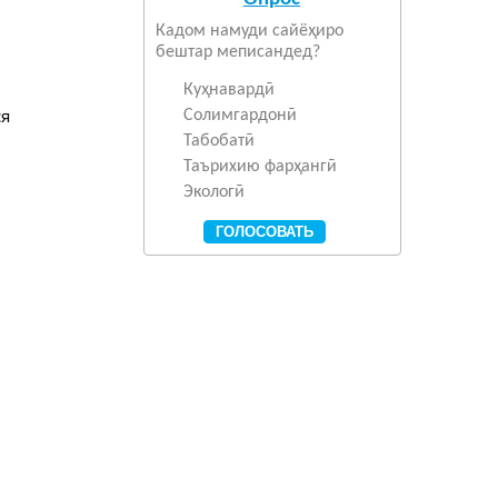
Кадом намуди сайёҳиро
бештар меписандед?
Куҳнавардӣ
Солимгардонӣ
Табобатӣ
Таърихию фарҳангӣ
Экологӣ