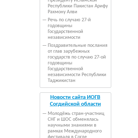
Президенту Исламской
Республики Пакистан Арифу
Рахмону Алви
—
Речь по случаю 27-й
годовщины
Государственной
независимости
—
Поздравительные послания
от глав зарубежных
государств по случаю 27-ой
годовщины
Государственной
независимости Республики
Таджикистан
Новости сайта ИОГВ
Согдийской области
—
Молодёжь стран-участниц
СНГ и ШОС обменялась
научными знаниями в
рамках Международного
фестиваля в Согде