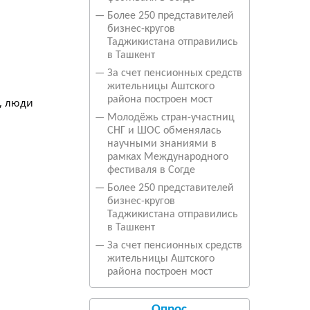
—
Более 250 представителей
бизнес-кругов
Таджикистана отправились
в Ташкент
—
За счет пенсионных средств
жительницы Аштского
района построен мост
—
Молодёжь стран-участниц
СНГ и ШОС обменялась
научными знаниями в
рамках Международного
фестиваля в Согде
—
Более 250 представителей
бизнес-кругов
Таджикистана отправились
в Ташкент
—
За счет пенсионных средств
жительницы Аштского
района построен мост
Опрос