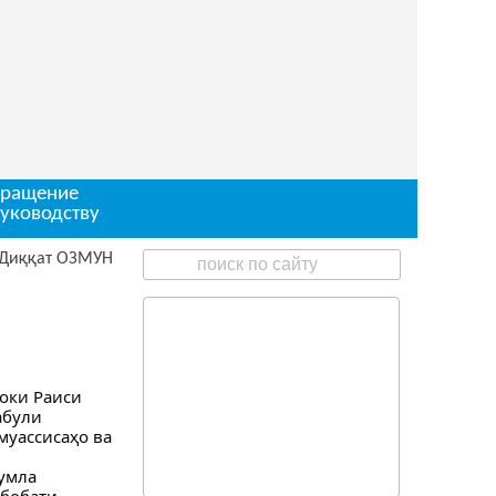
ращение
руководству
ЗМУН барои ишғоли чои корӣ
оки Раиси
абули
муассисаҳо ва
умла
абобати