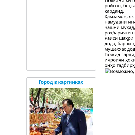
ройгон, беҳт
карданд.
Ҳамзамон, як
намудани инф
ҷашни муқадд
роҳбарияти ш
Раиси шаҳри
дода, барои 
мушаххас дод
Таъкид гарди
иҷроияи ҳоки
онҳо тадбирҳ
Город в картинках