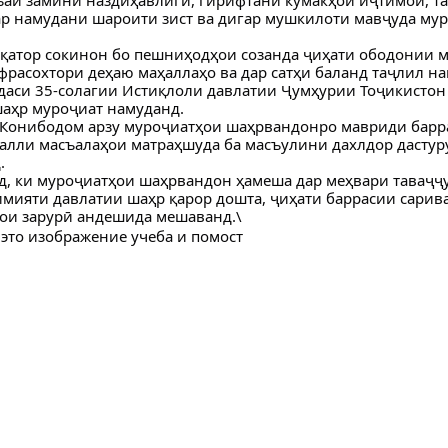
ар намудани шароити зист ва дигар мушкилоти мавҷуда му
 қатор сокинон бо пешниҳодҳои созанда ҷиҳати ободонии м
расохтори деҳаю маҳаллаҳо ва дар сатҳи баланд таҷлил н
аси 35-солагии Истиқлоли давлатии Ҷумҳурии Тоҷикистон
аҳр муроҷиат намуданд.
 Конибодом арзу муроҷиатҳои шаҳрвандонро мавриди барр
ҳалли масъалаҳои матраҳшуда ба масъулини дахлдор дасту
.
д, ки муроҷиатҳои шаҳрвандон ҳамеша дар меҳвари таваҷҷ
мияти давлатии шаҳр қарор дошта, ҷиҳати баррасии сарива
ои зарурӣ андешида мешаванд.\