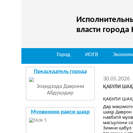
Исполнительны
власти города
Город
ИОГВ
Эконом
Председатель города
30.05.2026
Зоҳидзода Даврони
ҚАБУЛИ ШАҲ
Абдуқодир
ҚАБУЛИ ШАҲ
Дар мақомот
шаҳр Даврон 
Муовинони раиси шаҳр
навбатӣ муов
масъулони со
Зимни қабул 
таъмини қитъ