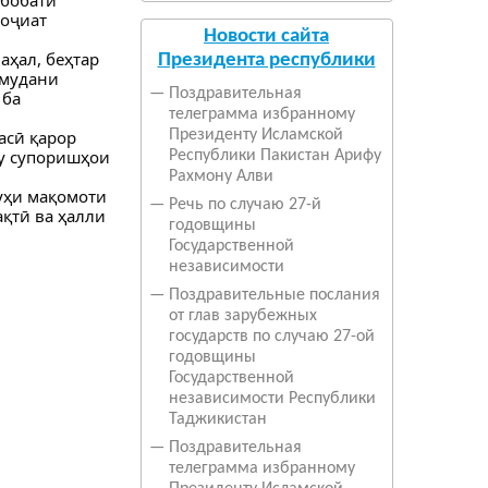
роҷиат
Новости сайта
аҳал, беҳтар
Президента республики
амудани
—
Поздравительная
 ба
телеграмма избранному
асӣ қарор
Президенту Исламской
ру супоришҳои
Республики Пакистан Арифу
Рахмону Алви
уҳи мақомоти
—
Речь по случаю 27-й
қтӣ ва ҳалли
годовщины
Государственной
независимости
—
Поздравительные послания
от глав зарубежных
государств по случаю 27-ой
годовщины
Государственной
независимости Республики
Таджикистан
—
Поздравительная
телеграмма избранному