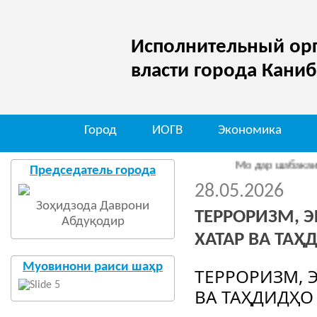
Исполнительный орг
власти города Кани
Город
ИОГВ
Экономика
Мо дар шабакаи иҷти
Председатель города
28.05.2026
Зоҳидзода Даврони
ТЕРРОРИЗМ, Э
Абдуқодир
ХАТАР ВА ТАҲ
Муовинони раиси шаҳр
ТЕРРОРИЗМ, 
ВА ТАҲДИДҲО