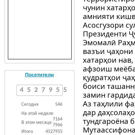
чунин хатарҳо
амнияти кишв
Асосгузори су
Президенти Ҷ
Эмомалӣ Раҳм
вазъи ҷаҳони 
хатарҳои нав,
афзоиш меёба
қудратҳои ҷа
Посетители
боиси ташанн
4527955
замин гардид
Аз таҳлили фа
Сегодня
546
дар даҳсолаҳо
На этой неделе
тундгароёна б
7164
В этом месяце
7966
Мутаассифона
Итого
4527955