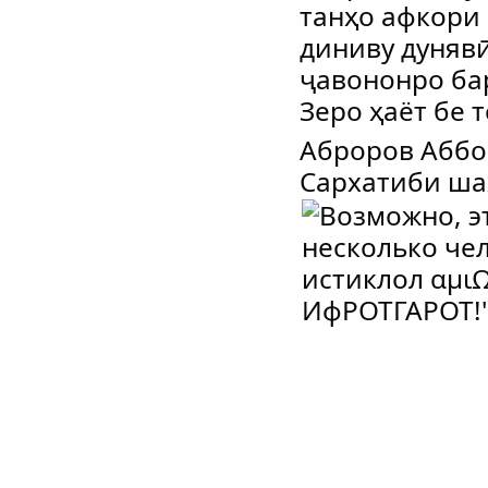
танҳо афкори
диниву дунявӣ
ҷавононро ба
Зеро ҳаёт бе 
Аброров Аббо
Сархатиби ша