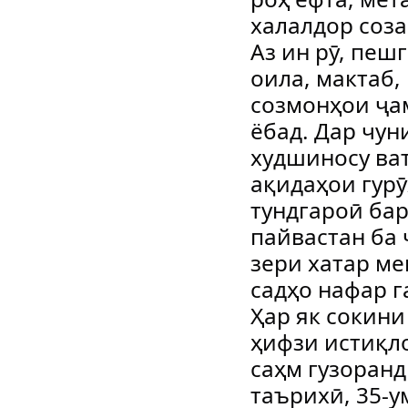
халалдор соза
Аз ин рӯ, пеш
оила, мактаб,
созмонҳои ҷа
ёбад. Дар чун
худшиносу ват
ақидаҳои гур
тундгароӣ бар
пайвастан ба 
зери хатар ме
садҳо нафар г
Ҳар як сокини
ҳифзи истиқло
саҳм гузоранд
таърихӣ, 35-у