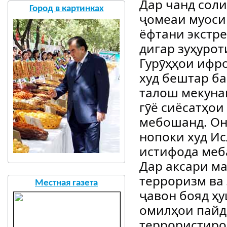
Дар чанд соли
Город в картинках
ҷомеаи муоси
ёфтани экстр
дигар зуҳуро
Гурӯҳҳои ифр
худ бештар ба
талош мекунан
гӯё сиёсатҳои
мебошанд. Он
нопоки худ И
истифода меб
Дар аксари м
терроризм ва 
Местная газета
ҷавон бояд ҳу
омилҳои пайд
террористиро