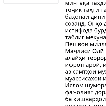
минтақа таҳд
тоҷик таҳти т
баҳонаи динӣ
созанд. Онҳо 
истифода бур
таблиғ мекуна
Пешвои милла
Маҷлиси Олӣ 
алайҳи террор
ифротгароӣ, 
аз самтҳои м
муассисаҳои 
Ислом шумора
фаъолият дора
ба кишварҳои
роҳ ёфта, мет