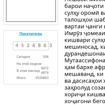
барои наҷоти
сулҳу оромӣ в
талошҳои шаб
вартаи ҷанги 
Имрӯз ҷомеаи
Посетители
кишвари сулҳп
мешиносад, к
4526863
дурандешонаи
Сегодня
506
Мутаассифона
На этой неделе
ҳам бархе аф
6072
В этом месяце
мешаванд, ки 
6874
Итого
4526863
ва дасисаҳои
заҳролуд соза
хориҷи кишва
хоҷагони бег