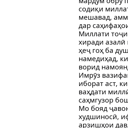
мардум обрӯ 
содиқи милла
мешавад, амм
дар саҳифаҳои
Миллати тоҷик
хиради азалӣ 
ҳеҷ гоҳ ба д
намедиҳад, к
ворид намоян
Имрӯз вазифаи
иборат аст, к
ваҳдати милл
саҳмгузор бо
Мо бояд ҷавон
худшиносӣ, и
арзишҳои дав