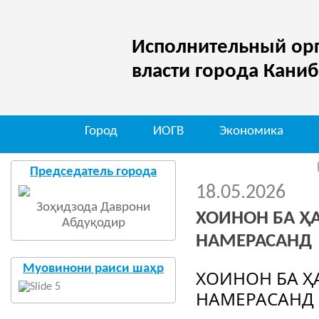
Исполнительный орг
власти города Кани
Город
ИОГВ
Экономика
Мо дар
Председатель города
18.05.2026
Зоҳидзода Даврони
ХОИНОН БА Ҳ
Абдуқодир
НАМЕРАСАНД
Муовинони раиси шаҳр
ХОИНОН БА Ҳ
НАМЕРАСАНД