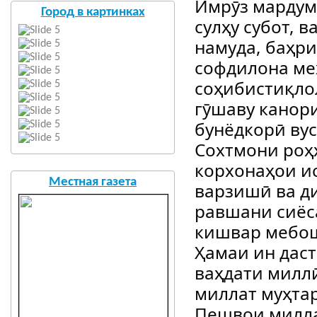
Имрӯз мардум
Город в картинках
сулҳу субот, 
намуда, баҳр
софдилона ме
соҳибистиқлол
гӯшаву канор
бунёдкорӣ ву
Сохтмони роҳҳ
корхонаҳои и
Местная газета
варзишӣ ва д
равшани сиёс
кишвар мебо
Ҳамаи ин даст
ваҳдати милл
миллат муҳта
Пешвои милла