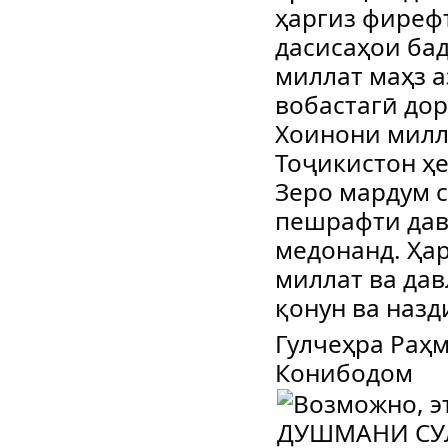
ҳаргиз фиреф
дасисаҳои бад
миллат маҳз а
вобастагӣ дор
Хоинони милл
Тоҷикистон ҳе
Зеро мардум с
пешрафти дав
медонанд. Ҳар
миллат ва дав
қонун ва назд
Гулчеҳра Раҳ
Конибодом