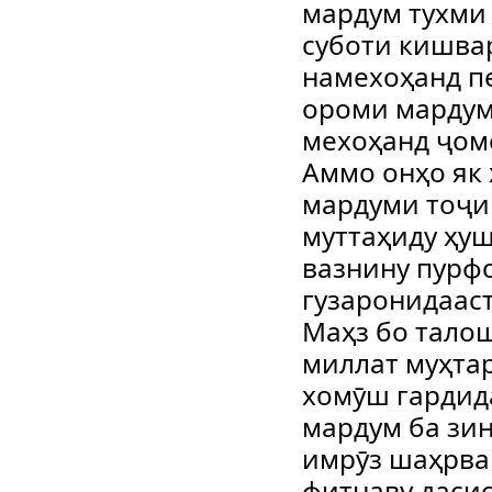
мардум тухми 
суботи кишва
намехоҳанд п
ороми мардумр
мехоҳанд ҷом
Аммо онҳо як
мардуми тоҷик
муттаҳиду ҳуш
вазнину пурф
гузаронидааст
Маҳз бо тало
миллат муҳта
хомӯш гардид
мардум ба зин
имрӯз шаҳрва
фитнаву даси