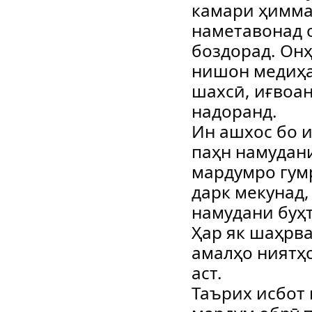
камари ҳиммат
наметавонад 
боздорад. Онҳ
нишон медиҳа
шахсӣ, иғвоа
надоранд.
Ин ашхос бо 
паҳн намудан
мардумро гумр
дарк мекунад,
намудани буҳт
Ҳар як шаҳрва
амалҳо ниятҳ
аст.
Таърих исбот 