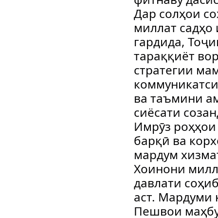
Дар солҳои с
миллат садҳо
гардида, Тоҷ
тараққиёт во
стратегии мам
коммуникатси
ва таъмини а
сиёсати созан
Имрӯз роҳҳои
барқӣ ва кор
мардум хизма
Хоинони милла
давлати соҳиб
аст. Мардуми
Пешвои маҳбу