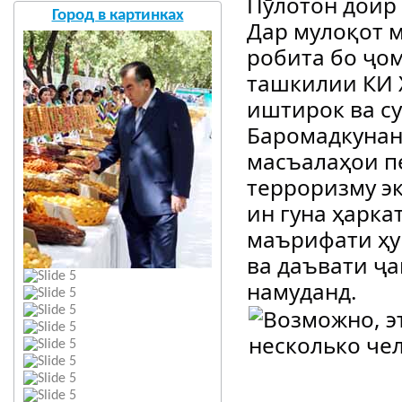
Пӯлотон доир 
Город в картинках
Дар мулоқот 
робита бо ҷо
ташкилии КИ 
иштирок ва с
Баромадкунан
масъалаҳои п
терроризму э
ин гуна ҳарка
маърифати ҳу
ва даъвати ҷа
намуданд.