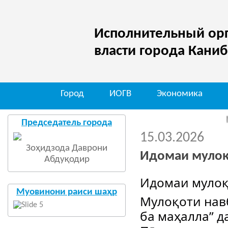
Исполнительный орг
власти города Кани
Город
ИОГВ
Экономика
Мо 
Председатель города
15.03.2026
Зоҳидзода Даврони
Идомаи муло
Абдуқодир
Идомаи мулоқ
Муовинони раиси шаҳр
Мулоқоти навб
ба маҳалла” д