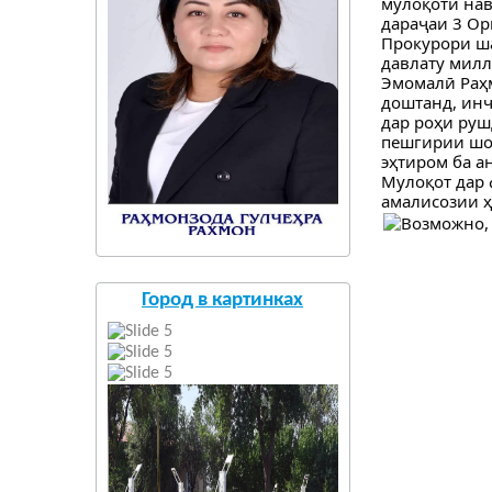
мулоқоти на
дараҷаи 3 Ор
Прокурори ш
давлату милл
Эмомалӣ Раҳм
доштанд, инч
дар роҳи руш
пешгирии шом
эҳтиром ба а
Мулоқот дар 
амалисозии ҳ
Город в картинках