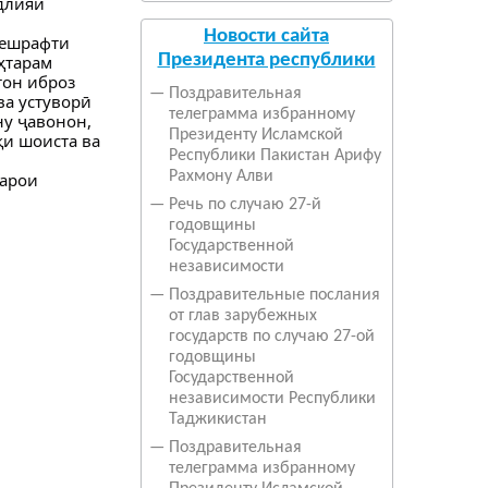
длияи
Новости сайта
пешрафти
Президента республики
ҳтарам
тон иброз
—
Поздравительная
ва устуворӣ
телеграмма избранному
ну ҷавонон,
Президенту Исламской
и шоиста ва
Республики Пакистан Арифу
Рахмону Алви
барои
—
Речь по случаю 27-й
годовщины
Государственной
независимости
—
Поздравительные послания
от глав зарубежных
государств по случаю 27-ой
годовщины
Государственной
независимости Республики
Таджикистан
—
Поздравительная
телеграмма избранному