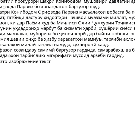
вбатии прокурори шаҳри Конибодом, мушовири давлатии а
ифзода Парвиз бо хонандагон баргузор шуд.
аҳри Конибодом Орифзода Парвиз масъалаҳои вобаста ба 
ат, татбиқи дастуру ҳидоятҳои Пешвои муаззами миллат, му
он, ки дар Паёми худ ба Маҷлиси Олии Ҷумҳурии Тоҷикис
унин ӯҳдадориҳо марбут ба хизмати ҳарбӣ, ҳушёрии сиёсӣ 
ди мамлакат, мубориза бо ҷинояткорӣ дар байни ноболиғо
илшавии онҳо ба ҳизбу ҳаракатҳои мамнўъ, тарғиби ахлоқ
нъанаҳои миллӣ таҷлил намуда, суханронӣ кард.
фазои созандаву самимӣ баргузор гардида, самарабахш ва 
адафҳои тарбиявию маърифатӣ мусоид арзёбӣ гардид.