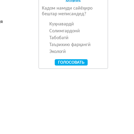
Кадом намуди сайёҳиро
бештар меписандед?
Куҳнавардӣ
Солимгардонӣ
Табобатӣ
Таърихию фарҳангӣ
Экологӣ