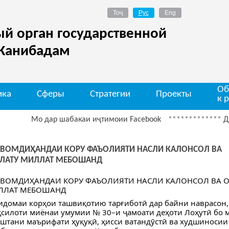
й орган государственной
 Канибадам
Об
ика
Сферы
Стратегии
Проекты
к 
Мо дар шабакаи иҷтимоии Facebook
*************
Диққат О
ВОМДИҲАНДАИ КОРУ ФАЪОЛИЯТИ НАСЛИ КАЛОНСОЛ ВА
ЛАТУ МИЛЛАТ МЕБОШАНД
ВОМДИҲАНДАИ КОРУ ФАЪОЛИЯТИ НАСЛИ КАЛОНСОЛ ВА 
ЛЛАТ МЕБОШАНД
идомаи корҳои ташвиқотию тарғиботӣ дар байни наврасон,
ҳсилоти миёнаи умумии № 30–и ҷамоати деҳоти Лоҳутӣ бо 
штани маърифати ҳуқуқӣ, ҳисси ватандӯстӣ ва худшиноси