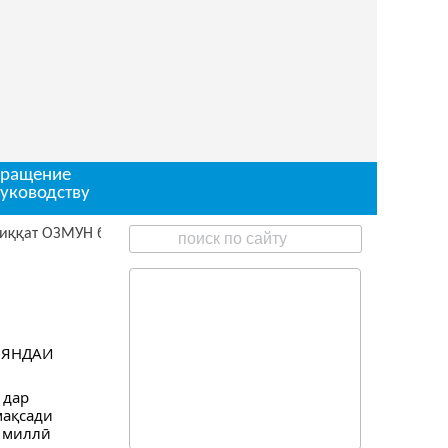
ращение
руководству
ЗМУН барои ишғоли чои корӣ
ОЯНДАИ
 дар
мақсади
и миллӣ