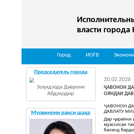
Исполнительны
власти города
Город
ИОГВ
Эконом
Председатель города
20.02.2026
Зоҳидзода Даврони
ҶАВОНОН ДА
Абдуқодир
ОЯНДАИ ДАВ
ҶАВОНОН ДА
ДАВЛАТУ МИ
Муовинони раиси шаҳр
Дар ҷараёни 
муассисаи та
баланд бардо