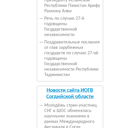
Президенту Исламской
Республики Пакистан Арифу
Рахмону Алви
—
Речь по случаю 27-й
годовщины
Государственной
независимости
—
Поздравительные послания
от глав зарубежных
государств по случаю 27-ой
годовщины
Государственной
независимости Республики
Таджикистан
Новости сайта ИОГВ
Согдийской области
—
Молодёжь стран-участниц
СНГ и ШОС обменялась
научными знаниями в
рамках Международного
фестиваля в Согде