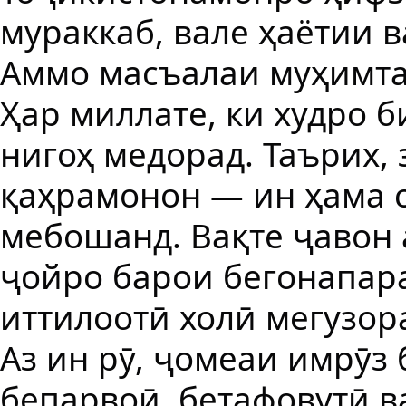
мураккаб, вале ҳаётии 
Аммо масъалаи муҳимтар
Ҳар миллате, ки худро 
нигоҳ медорад. Таърих, 
қаҳрамонон — ин ҳама 
мебошанд. Вақте ҷавон 
ҷойро барои бегонапара
иттилоотӣ холӣ мегузор
Аз ин рӯ, ҷомеаи имрӯз
бепарвоӣ, бетафовутӣ в