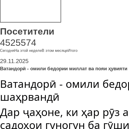
Посетители
4525574
Сегодня
На этой неделе
В этом месяце
Итого
29.11.2025
Ватандорӣ - омили бедории миллат ва пояи ҳувияти
Ватандорӣ - омили бедо
шаҳрвандӣ
Дар ҷаҳоне, ки ҳар рӯз
садоҳои гуногун ба гӯши