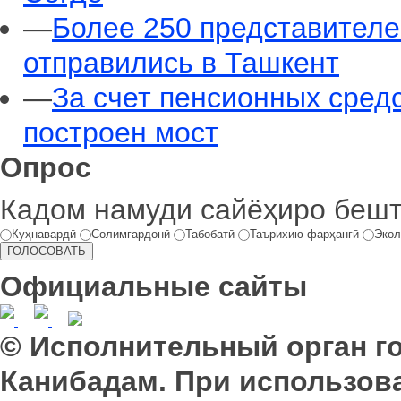
—
Более 250 представителе
отправились в Ташкент
—
За счет пенсионных сред
построен мост
Опрос
Кадом намуди сайёҳиро беш
Куҳнавардӣ
Солимгардонӣ
Табобатӣ
Таърихию фарҳангӣ
Экол
Официальные сайты
© Исполнительный орган г
Канибадам. При использов