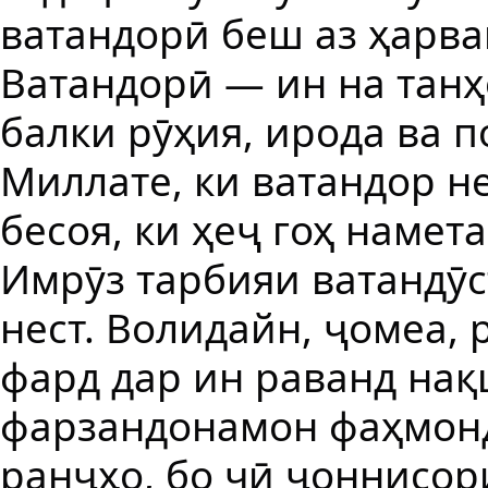
ватандорӣ беш аз ҳарва
Ватандорӣ — ин на танҳо
балки рӯҳия, ирода ва п
Миллате, ки ватандор не
бесоя, ки ҳеҷ гоҳ намет
Имрӯз тарбияи ватандӯс
нест. Волидайн, ҷомеа, 
фард дар ин раванд нақ
фарзандонамон фаҳмонд
ранҷҳо, бо чӣ ҷоннисор