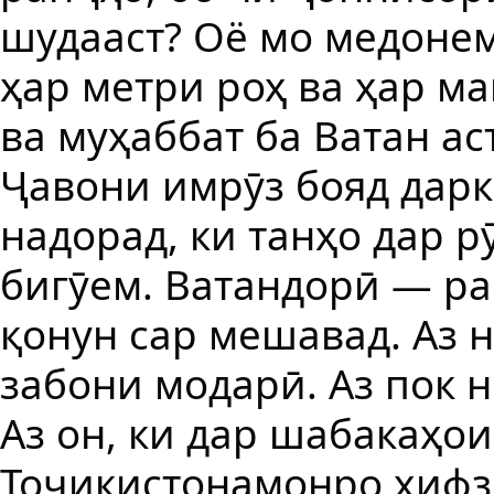
шудааст? Оё мо медонем
ҳар метри роҳ ва ҳар м
ва муҳаббат ба Ватан ас
Ҷавони имрӯз бояд дарк
надорад, ки танҳо дар р
бигӯем. Ватандорӣ — ра
қонун сар мешавад. Аз 
забони модарӣ. Аз пок н
Аз он, ки дар шабакаҳо
Тоҷикистонамонро ҳифз 