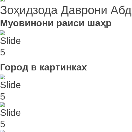
Зоҳидзода Даврони Абд
Муовинони раиси шаҳр
Город в картинках