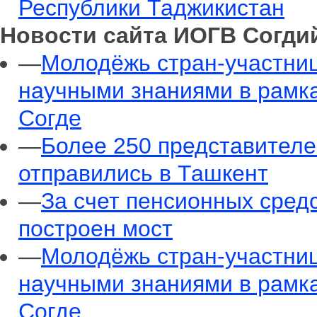
Республики Таджикистан
Новости сайта ИОГВ Согди
—
Молодёжь стран-участни
научными знаниями в рамк
Согде
—
Более 250 представителе
отправились в Ташкент
—
За счет пенсионных сред
построен мост
—
Молодёжь стран-участни
научными знаниями в рамк
Согде