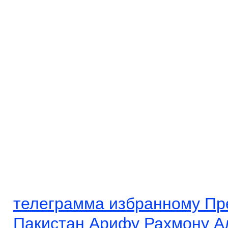
телеграмма избранному Пр
Пакистан Арифу Рахмону А