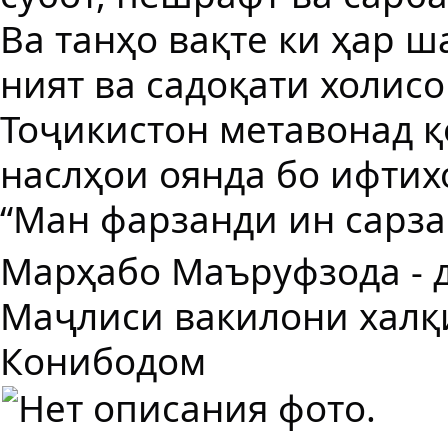
Ва танҳо вақте ки ҳар 
ният ва садоқати холисо
Тоҷикистон метавонад қ
наслҳои оянда бо ифтих
“Ман фарзанди ин сарза
Марҳабо Маъруфзода - 
Маҷлиси вакилони халқи
Конибодом