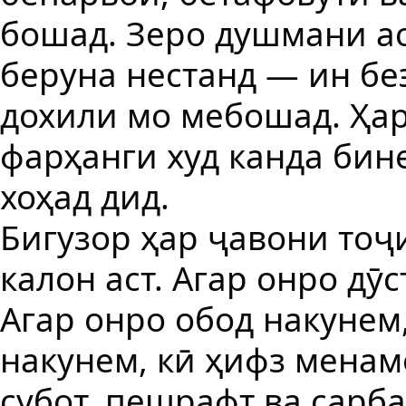
бошад. Зеро душмани а
беруна нестанд — ин б
дохили мо мебошад. Ҳар
фарҳанги худ канда бин
хоҳад дид.
Бигузор ҳар ҷавони тоҷ
калон аст. Агар онро дӯ
Агар онро обод накунем
накунем, кӣ ҳифз менам
субот, пешрафт ва сарб