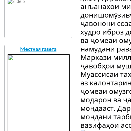
анъанаҳои мил
донишомӯзиву
ҷавонони соз
худро иброз д
ва ҷомеаи ому
намудани рав
Местная газета
Маркази милл
ҷавобҳои муш
Муассисаи та
аз калонтарин
ҷомеаи омузг
модарон ва ҷа
мондааст. Дар
мондани тарби
вазифаҳои ас