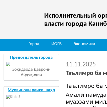
Исполнительный орг
власти города Кани
Город
ИОГВ
Экономика
Мо д
Председатель города
11.11.2025
Зоҳидзода Даврони
Таълимро ба 
Абдуқодир
Таълимро ба 
Муовинони раиси шаҳр
Амалӣ намуда
муаззами мил