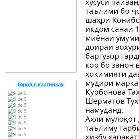
хусуси пайва
таълимӣ бо ҷ
шаҳри Конибо
иқдом санаи 1
миёнаи умуми
доираи вохури
баргузор гард
кор бо занон
ҳокимияти да
мудири марка
Город в картинках
Қурбонова Та
Шерматов Тӯх
намуданд.
Аҳли мулоқот 
таълиму тарб
ҳизбу ҳаракат