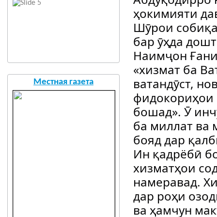
ҳокимияти да
Шӯрои собиқа
бар ӯҳда дошт
Наимҷон Ғани
«хизмат ба Ва
ватандӯст, но
Местная газета
фидокориҳои 
бошад». Ӯ инч
ба миллат ва 
бояд дар қалб
Ин қадрёбӣ бо
хизматҳои сод
намеравад. Х
дар роҳи озо
ва ҳамчун мак