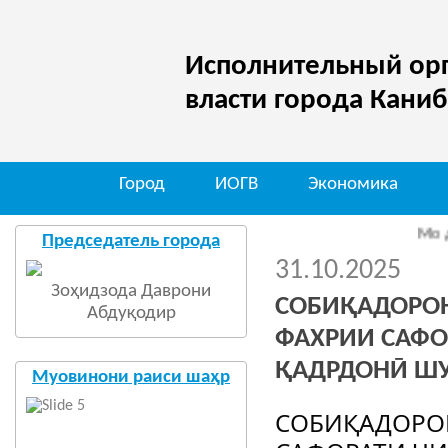
Исполнительный орг
власти города Кани
Город
ИОГВ
Экономика
Мо дар шаба
Председатель города
31.10.2025
Зоҳидзода Даврони
СОБИҚАДОРОН
Абдуқодир
ФАХРИИ САФО
ҚАДРДОНӢ Ш
Муовинони раиси шаҳр
СОБИҚАДОРО