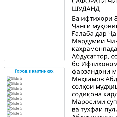
САФОРАТИ ЧИ
ШУДАНД
Ба ифтихори 
Ҷанги муқови
Ғалаба дар Ҷ
Мардумии Чин
қаҳрамонпада
Абдусаттор, 
бо Ифтихоном
фарзандони м
Город в картинках
Маҳкамов Абд
солҳои мудҳи
содиқона кар
Маросими суп
ва туҳфаи пу
Абдуқодирро 