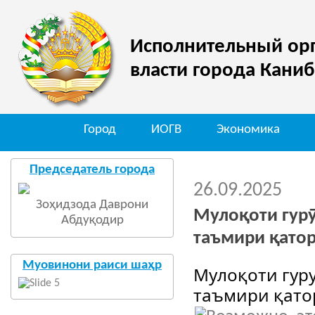
Исполнительный орг
власти города Кани
Город
ИОГВ
Экономика
Председатель города
26.09.2025
Зоҳидзода Даврони
Мулоқоти гур
Абдуқодир
таъмири қато
Муовинони раиси шаҳр
Мулоқоти гур
таъмири қато