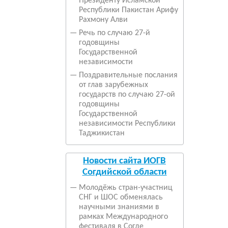
Президенту Исламской
Республики Пакистан Арифу
Рахмону Алви
—
Речь по случаю 27-й
годовщины
Государственной
независимости
—
Поздравительные послания
от глав зарубежных
государств по случаю 27-ой
годовщины
Государственной
независимости Республики
Таджикистан
Новости сайта ИОГВ
Согдийской области
—
Молодёжь стран-участниц
СНГ и ШОС обменялась
научными знаниями в
рамках Международного
фестиваля в Согде