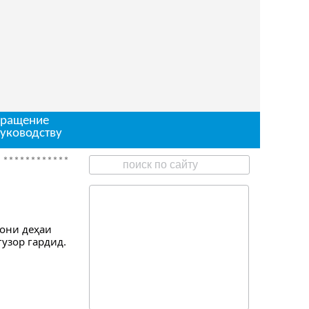
ращение
руководству
**********
Диққат ОЗМУН барои ишғоли чои корӣ
нони деҳаи
узор гардид.