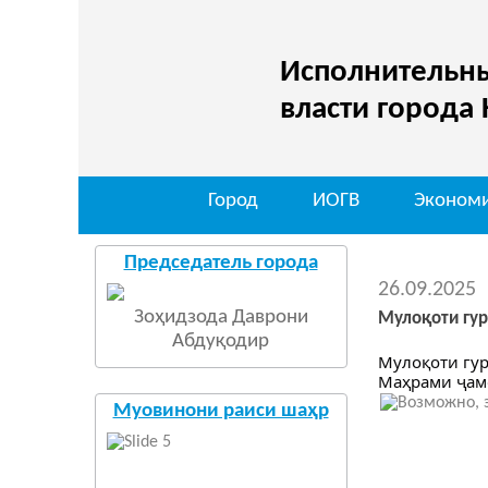
Исполнительны
власти города
Город
ИОГВ
Эконом
Председатель города
26.09.2025
Зоҳидзода Даврони
Мулоқоти гур
Абдуқодир
Мулоқоти гур
Маҳрами ҷамо
Муовинони раиси шаҳр