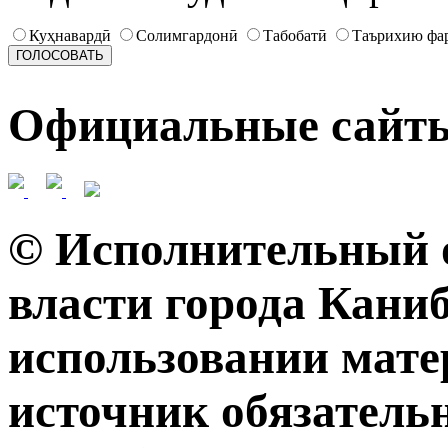
Куҳнавардӣ
Солимгардонӣ
Табобатӣ
Таърихию фа
Официальные сайт
© Исполнительный о
власти города Кани
использовании мате
источник обязательн