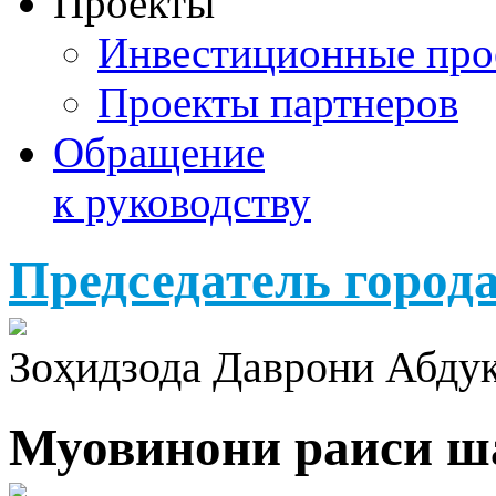
Проекты
Инвестиционные про
Проекты партнеров
Обращение
к руководству
Председатель город
Зоҳидзода Даврони Абду
Муовинони раиси ш