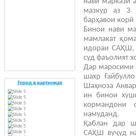
нави маркази 
мазкур аз 3 
барҳавои корӣ 
Бинои нави ма
мамлакат қома
идораи САҲШ, 
суд фаъолият 
Дар маросими 
шахр Ғайбулло
Город в картинках
Шаҳноза Анвар
ин бинои хушс
кормандони 
намуданд.
Қаблан дар ш
САҲШ вуҷуд на