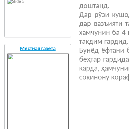
доштанд.
Дар рӯзи кушо
дар вазъияти т
хамчунин ба 4
такдим гардид.
Местная газета
Бунёд ёфтани 
беҳтар гардид
карда, ҳамчуни
сокинону кора