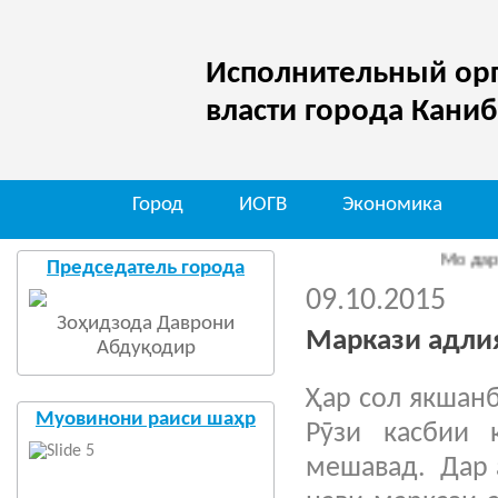
Исполнительный орг
власти города Кани
Город
ИОГВ
Экономика
Мо дар шаб
Председатель города
09.10.2015
Зоҳидзода Даврони
Маркази адли
Абдуқодир
Ҳар сол якшан
Муовинони раиси шаҳр
Рӯзи касбии 
мешавад. Дар 